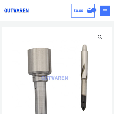
跳
至
$
0.00
MAI
内
容
MEN