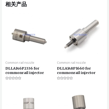
相关产品
Common rail nozzle
Common rail nozzle
DLLA146P2336 for
DLLA148P1660 for
commonrail injector
commonrail injector
评
评
分
分
0
0
&sol;
&sol;
5
5