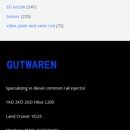
品
品
个
6
6
2
SD nozzle
241
产
个
个
4
2
Sensor
255
品
产
产
1
5
7
Valve plate and valve rod
72
品
品
个
5
2
产
个
个
品
产
产
品
品
Specializing in diesel common rail injector
1KD 2KD 2GD Hilux L200
Land Cruiser YD25