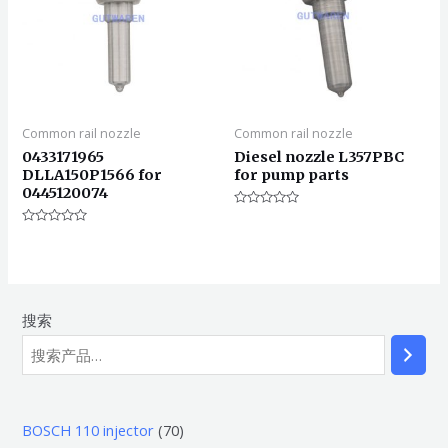
Common rail nozzle
Common rail nozzle
0433171965
Diesel nozzle L357PBC
DLLA150P1566 for
for pump parts
0445120074
评
分
评
0
分
&sol;
0
5
&sol;
5
搜索
7
BOSCH 110 injector
70