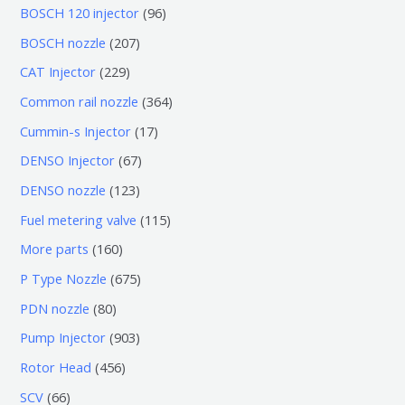
0
9
BOSCH 120 injector
96
个
6
2
BOSCH nozzle
207
产
个
0
2
CAT Injector
229
品
产
7
2
3
Common rail nozzle
364
品
个
9
6
1
Cummin-s Injector
17
产
个
4
7
6
DENSO Injector
67
品
产
个
个
7
1
DENSO nozzle
123
品
产
产
个
2
1
Fuel metering valve
115
品
品
产
3
1
1
More parts
160
品
个
5
6
6
P Type Nozzle
675
产
个
0
7
8
PDN nozzle
80
品
产
个
5
0
9
Pump Injector
903
品
产
个
个
0
4
Rotor Head
456
品
产
产
3
5
6
SCV
66