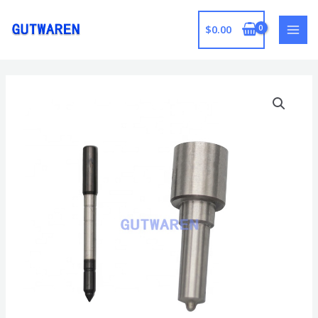
跳
至
$
0.00
MAI
内
容
MEN