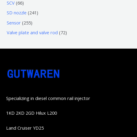
3
5
6
SCV
66
品
品
个
6
6
2
SD nozzle
241
产
个
个
4
2
Sensor
255
品
产
产
1
5
7
Valve plate and valve rod
72
品
品
个
5
2
产
个
个
品
产
产
品
品
Specializing in diesel common rail injector
1KD 2KD 2GD Hilux L200
Land Cruiser YD25