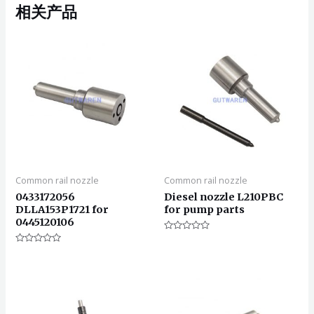
相关产品
Common rail nozzle
Common rail nozzle
0433172056
Diesel nozzle L210PBC
DLLA153P1721 for
for pump parts
0445120106
评
分
评
0
分
&sol;
0
5
&sol;
5