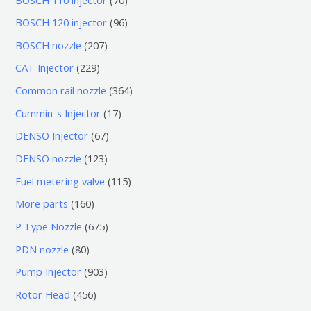
0
9
BOSCH 120 injector
96
个
6
2
BOSCH nozzle
207
产
个
0
2
CAT Injector
229
品
产
7
2
3
Common rail nozzle
364
品
个
9
6
1
Cummin-s Injector
17
产
个
4
7
6
DENSO Injector
67
品
产
个
个
7
1
DENSO nozzle
123
品
产
产
个
2
1
Fuel metering valve
115
品
品
产
3
1
1
More parts
160
品
个
5
6
6
P Type Nozzle
675
产
个
0
7
8
PDN nozzle
80
品
产
个
5
0
9
Pump Injector
903
品
产
个
个
0
4
Rotor Head
456
品
产
产