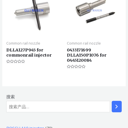
Common rail nozzle
Common rail nozzle
DLLA127P945 for
0433171699
commonrail injector
DLLA150P1076 for
0445120084
评
分
评
0
分
&sol;
0
5
&sol;
5
搜索
7
BOSCH 110 injector
70