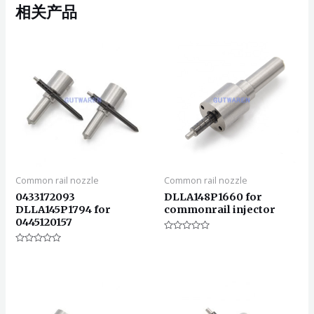
相关产品
Common rail nozzle
Common rail nozzle
0433172093
DLLA148P1660 for
DLLA145P1794 for
commonrail injector
0445120157
评
分
评
0
分
&sol;
0
5
&sol;
5