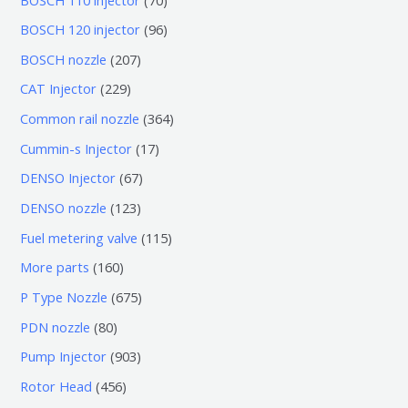
0
9
BOSCH 120 injector
96
个
6
2
BOSCH nozzle
207
产
个
0
2
CAT Injector
229
品
产
7
2
3
Common rail nozzle
364
品
个
9
6
1
Cummin-s Injector
17
产
个
4
7
6
DENSO Injector
67
品
产
个
个
7
1
DENSO nozzle
123
品
产
产
个
2
1
Fuel metering valve
115
品
品
产
3
1
1
More parts
160
品
个
5
6
6
P Type Nozzle
675
产
个
0
7
8
PDN nozzle
80
品
产
个
5
0
9
Pump Injector
903
品
产
个
个
0
4
Rotor Head
456
品
产
产