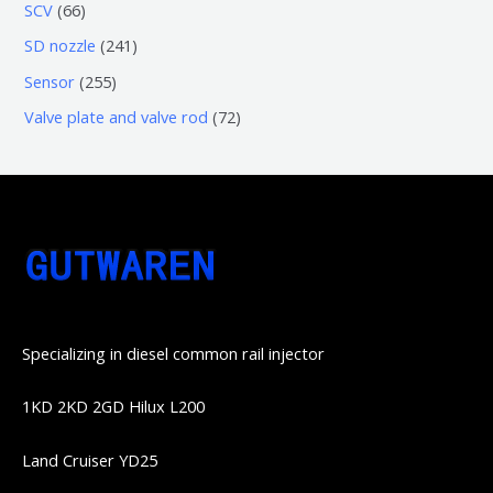
3
5
6
SCV
66
品
品
个
6
6
2
SD nozzle
241
产
个
个
4
2
Sensor
255
品
产
产
1
5
7
Valve plate and valve rod
72
品
品
个
5
2
产
个
个
品
产
产
品
品
Specializing in diesel common rail injector
1KD 2KD 2GD Hilux L200
Land Cruiser YD25