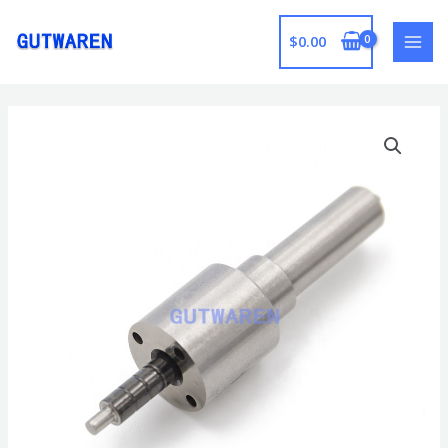
跳
至
$
0.00
MAI
内
容
MEN