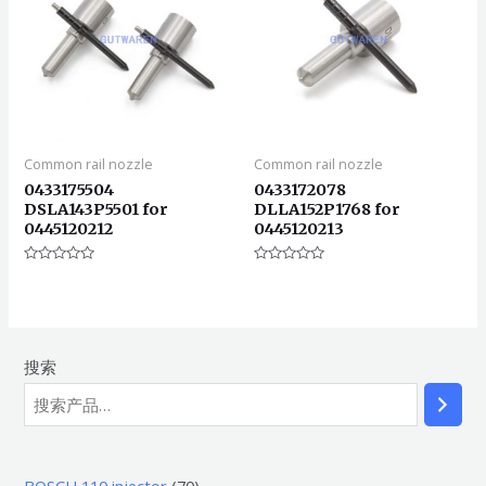
Common rail nozzle
Common rail nozzle
0433175504
0433172078
DSLA143P5501 for
DLLA152P1768 for
0445120212
0445120213
评
评
分
分
0
0
&sol;
&sol;
5
5
搜索
7
BOSCH 110 injector
70