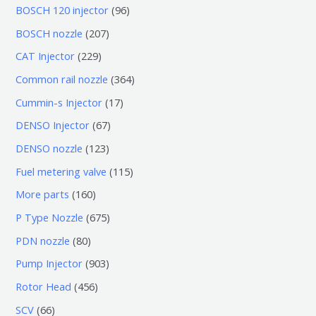
0
9
BOSCH 120 injector
96
个
6
2
BOSCH nozzle
207
产
个
0
2
CAT Injector
229
品
产
7
2
3
Common rail nozzle
364
品
个
9
6
1
Cummin-s Injector
17
产
个
4
7
6
DENSO Injector
67
品
产
个
个
7
1
DENSO nozzle
123
品
产
产
个
2
1
Fuel metering valve
115
品
品
产
3
1
1
More parts
160
品
个
5
6
6
P Type Nozzle
675
产
个
0
7
8
PDN nozzle
80
品
产
个
5
0
9
Pump Injector
903
品
产
个
个
0
4
Rotor Head
456
品
产
产
3
5
6
SCV
66