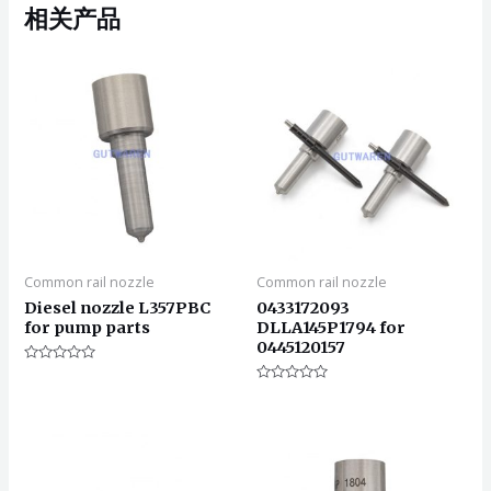
相关产品
Common rail nozzle
Common rail nozzle
Diesel nozzle L357PBC
0433172093
for pump parts
DLLA145P1794 for
0445120157
评
分
评
0
分
&sol;
0
5
&sol;
5