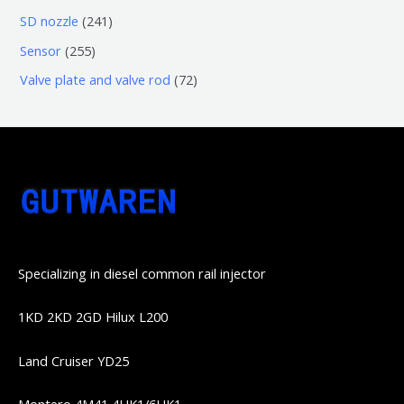
品
品
个
6
6
2
SD nozzle
241
产
个
个
4
2
Sensor
255
品
产
产
1
5
7
Valve plate and valve rod
72
品
品
个
5
2
产
个
个
品
产
产
品
品
Specializing in diesel common rail injector
1KD 2KD 2GD Hilux L200
Land Cruiser YD25