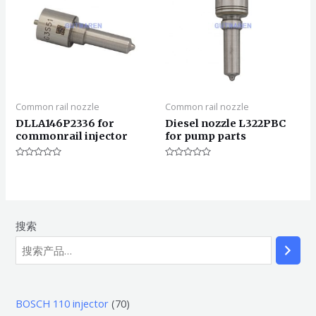
Common rail nozzle
Common rail nozzle
DLLA146P2336 for
Diesel nozzle L322PBC
commonrail injector
for pump parts
评
评
分
分
0
0
&sol;
&sol;
5
5
搜索
7
BOSCH 110 injector
70