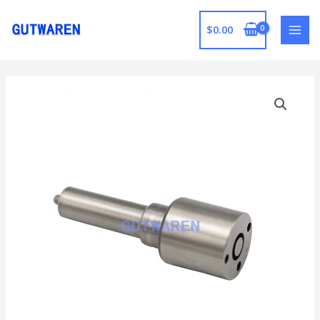
跳
至
$
0.00
MAI
内
容
MEN