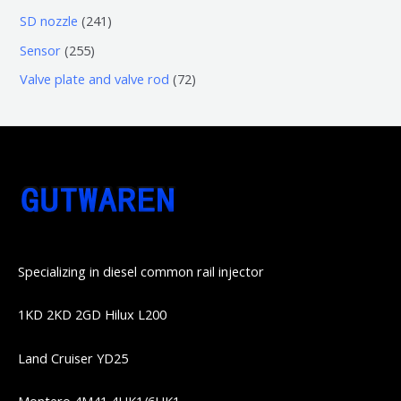
品
品
个
6
6
2
SD nozzle
241
产
个
个
4
2
Sensor
255
品
产
产
1
5
7
Valve plate and valve rod
72
品
品
个
5
2
产
个
个
品
产
产
品
品
Specializing in diesel common rail injector
1KD 2KD 2GD Hilux L200
Land Cruiser YD25