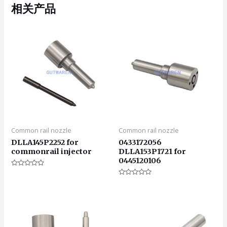
相关产品
Common rail nozzle
Common rail nozzle
DLLA145P2252 for
0433172056
commonrail injector
DLLA153P1721 for
0445120106
评
分
评
0
分
&sol;
0
5
&sol;
5