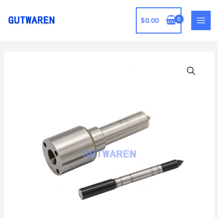
跳
至
$
0.00
MAI
内
容
MEN