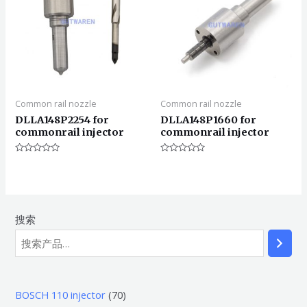
Common rail nozzle
Common rail nozzle
DLLA148P2254 for
DLLA148P1660 for
commonrail injector
commonrail injector
评
评
分
分
0
0
&sol;
&sol;
5
5
搜索
7
BOSCH 110 injector
70