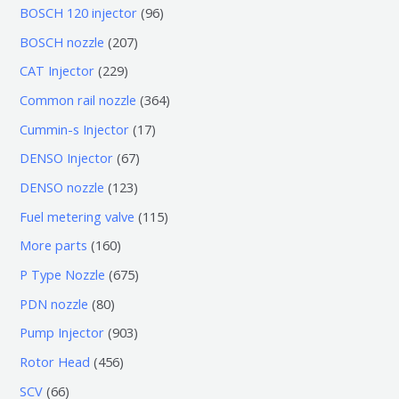
0
9
BOSCH 120 injector
96
个
6
2
BOSCH nozzle
207
产
个
0
2
CAT Injector
229
品
产
7
2
3
Common rail nozzle
364
品
个
9
6
1
Cummin-s Injector
17
产
个
4
7
6
DENSO Injector
67
品
产
个
个
7
1
DENSO nozzle
123
品
产
产
个
2
1
Fuel metering valve
115
品
品
产
3
1
1
More parts
160
品
个
5
6
6
P Type Nozzle
675
产
个
0
7
8
PDN nozzle
80
品
产
个
5
0
9
Pump Injector
903
品
产
个
个
0
4
Rotor Head
456
品
产
产
3
5
6
SCV
66