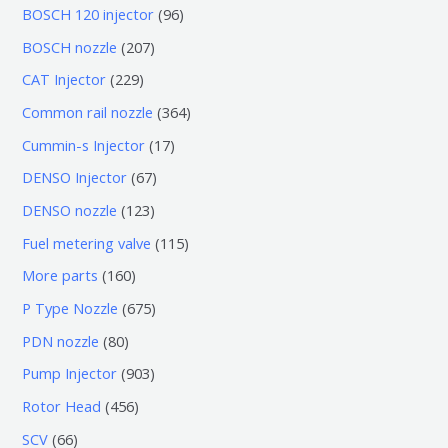
0
9
BOSCH 120 injector
96
个
6
2
BOSCH nozzle
207
产
个
0
2
CAT Injector
229
品
产
7
2
3
Common rail nozzle
364
品
个
9
6
1
Cummin-s Injector
17
产
个
4
7
6
DENSO Injector
67
品
产
个
个
7
1
DENSO nozzle
123
品
产
产
个
2
1
Fuel metering valve
115
品
品
产
3
1
1
More parts
160
品
个
5
6
6
P Type Nozzle
675
产
个
0
7
8
PDN nozzle
80
品
产
个
5
0
9
Pump Injector
903
品
产
个
个
0
4
Rotor Head
456
品
产
产
3
5
6
SCV
66