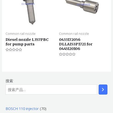
Common rail nozzle
Common rail nozzle
Diesel nozzle L357PBC
0433172056
for pump parts
DLLA153P1721 for
0445120106
评
分
评
0
分
&sol;
0
5
&sol;
5
搜索
7
BOSCH 110 injector
70