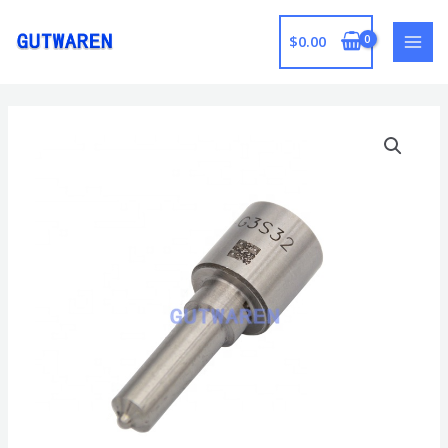
跳
至
$
0.00
MAI
内
容
MEN