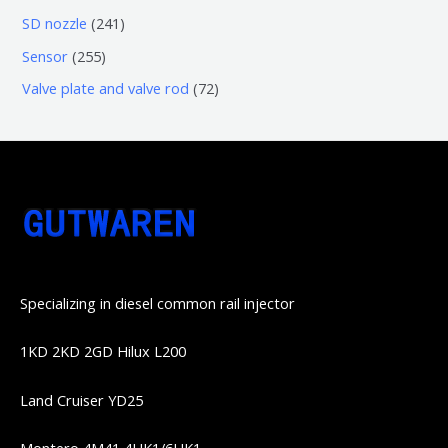
品
品
个
6
6
2
SD nozzle
241
产
个
个
4
2
Sensor
255
品
产
产
1
5
7
Valve plate and valve rod
72
品
品
个
5
2
产
个
个
品
产
产
品
品
Specializing in diesel common rail injector
1KD 2KD 2GD Hilux L200
Land Cruiser YD25