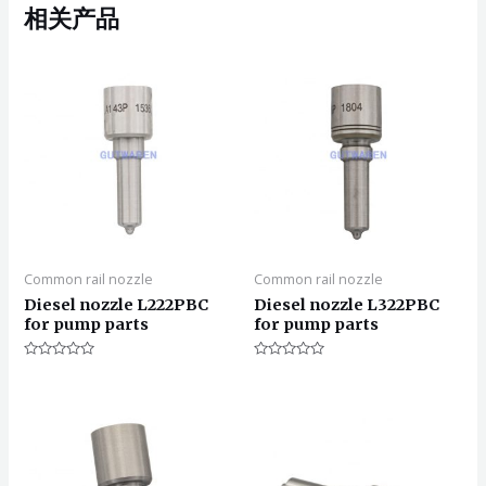
相关产品
Common rail nozzle
Common rail nozzle
Diesel nozzle L222PBC
Diesel nozzle L322PBC
for pump parts
for pump parts
评
评
分
分
0
0
&sol;
&sol;
5
5