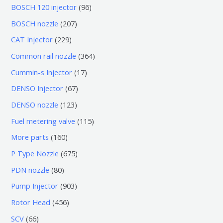
0
9
BOSCH 120 injector
96
个
6
2
BOSCH nozzle
207
产
个
0
2
CAT Injector
229
品
产
7
2
3
Common rail nozzle
364
品
个
9
6
1
Cummin-s Injector
17
产
个
4
7
6
DENSO Injector
67
品
产
个
个
7
1
DENSO nozzle
123
品
产
产
个
2
1
Fuel metering valve
115
品
品
产
3
1
1
More parts
160
品
个
5
6
6
P Type Nozzle
675
产
个
0
7
8
PDN nozzle
80
品
产
个
5
0
9
Pump Injector
903
品
产
个
个
0
4
Rotor Head
456
品
产
产
3
5
6
SCV
66