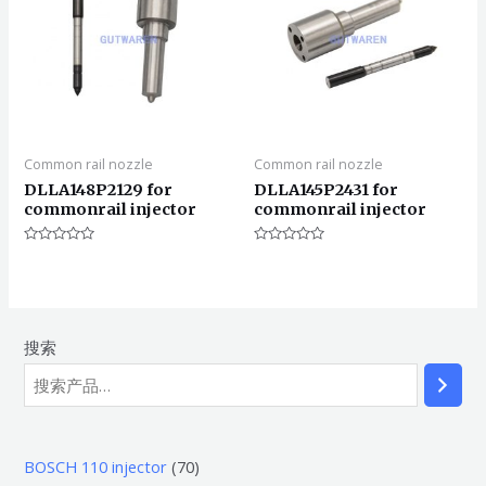
Common rail nozzle
Common rail nozzle
DLLA148P2129 for
DLLA145P2431 for
commonrail injector
commonrail injector
评
评
分
分
0
0
&sol;
&sol;
5
5
搜索
7
BOSCH 110 injector
70