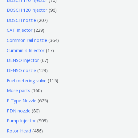
0
9
BOSCH 120 injector
96
个
6
2
BOSCH nozzle
207
产
个
0
2
CAT Injector
229
品
产
7
2
3
Common rail nozzle
364
品
个
9
6
1
Cummin-s Injector
17
产
个
4
7
6
DENSO Injector
67
品
产
个
个
7
1
DENSO nozzle
123
品
产
产
个
2
1
Fuel metering valve
115
品
品
产
3
1
1
More parts
160
品
个
5
6
6
P Type Nozzle
675
产
个
0
7
8
PDN nozzle
80
品
产
个
5
0
9
Pump Injector
903
品
产
个
个
0
4
Rotor Head
456
品
产
产