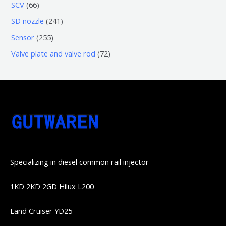
3
5
6
SCV
66
品
品
个
6
6
2
SD nozzle
241
产
个
个
4
2
Sensor
255
品
产
产
1
5
7
Valve plate and valve rod
72
品
品
个
5
2
产
个
个
品
产
产
品
品
Specializing in diesel common rail injector
1KD 2KD 2GD Hilux L200
Land Cruiser YD25