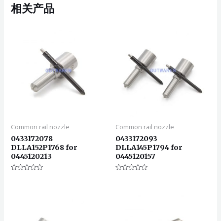
相关产品
Common rail nozzle
Common rail nozzle
0433172078
0433172093
DLLA152P1768 for
DLLA145P1794 for
0445120213
0445120157
评
评
分
分
0
0
&sol;
&sol;
5
5