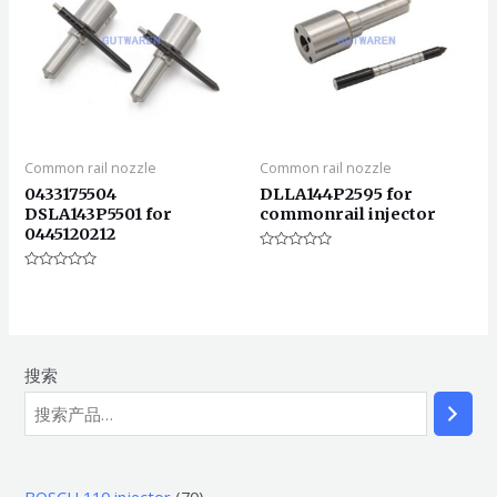
Common rail nozzle
Common rail nozzle
0433175504
DLLA144P2595 for
DSLA143P5501 for
commonrail injector
0445120212
评
分
评
0
分
&sol;
0
5
&sol;
5
搜索
7
BOSCH 110 injector
70