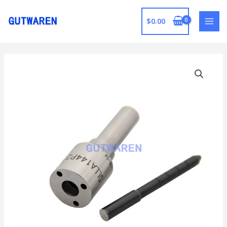
跳
至
$
0.00
MAI
内
容
MEN