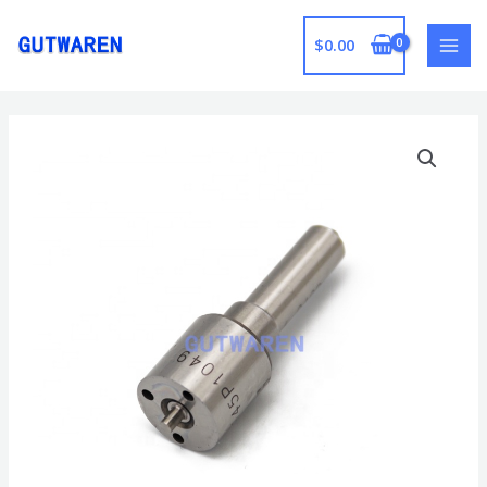
跳
至
$
0.00
MAI
内
容
MEN