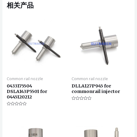
相关产品
Common rail nozzle
Common rail nozzle
0433175504
DLLA127P945 for
DSLA143P5501 for
commonrail injector
0445120212
评
分
评
0
分
&sol;
0
5
&sol;
5