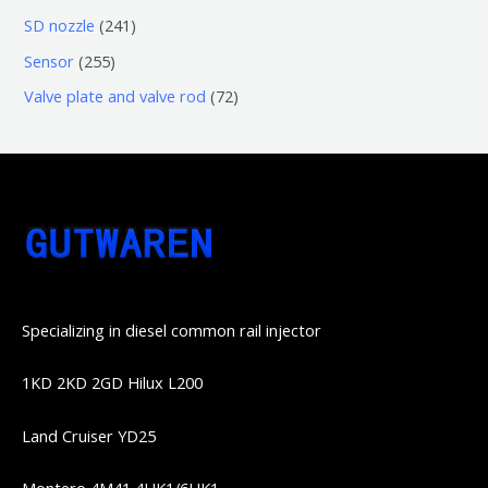
品
品
个
6
6
2
SD nozzle
241
产
个
个
4
2
Sensor
255
品
产
产
1
5
7
Valve plate and valve rod
72
品
品
个
5
2
产
个
个
品
产
产
品
品
Specializing in diesel common rail injector
1KD 2KD 2GD Hilux L200
Land Cruiser YD25