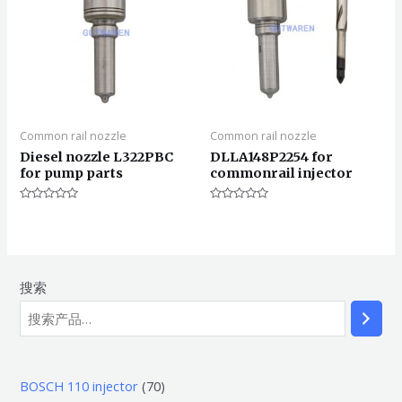
Common rail nozzle
Common rail nozzle
Diesel nozzle L322PBC
DLLA148P2254 for
for pump parts
commonrail injector
评
评
分
分
0
0
&sol;
&sol;
5
5
搜索
7
BOSCH 110 injector
70