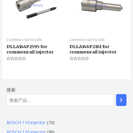
Common rail nozzle
Common rail nozzle
DLLA144P2595 for
DLLA146P2161 for
commonrail injector
commonrail injector
评
评
分
分
0
0
&sol;
&sol;
5
5
搜索
7
BOSCH 110 injector
70
0
9
BOSCH 120 injector
96