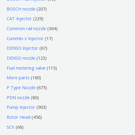
个
6
2
BOSCH nozzle
207
产
个
0
2
CAT Injector
229
品
产
7
2
3
Common rail nozzle
364
品
个
9
6
1
Cummin-s Injector
17
产
个
4
7
6
DENSO Injector
67
品
产
个
个
7
1
DENSO nozzle
123
品
产
产
个
2
1
Fuel metering valve
115
品
品
产
3
1
1
More parts
160
品
个
5
6
6
P Type Nozzle
675
产
个
0
7
8
PDN nozzle
80
品
产
个
5
0
9
Pump Injector
903
品
产
个
个
0
4
Rotor Head
456
品
产
产
3
5
6
SCV
66
品
品
个
6