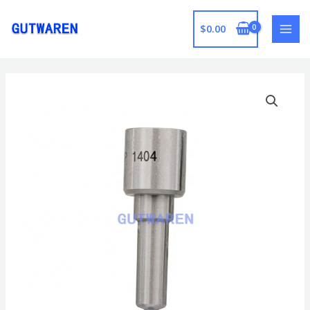
跳
至
$
0.00
MAI
内
容
MEN