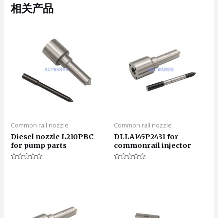
相关产品
Common rail nozzle
Common rail nozzle
Diesel nozzle L210PBC
DLLA145P2431 for
for pump parts
commonrail injector
评
评
分
分
0
0
&sol;
&sol;
5
5