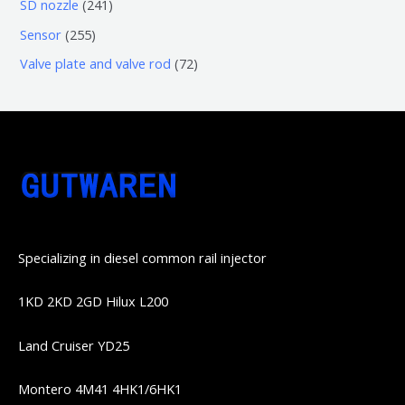
6
2
SD nozzle
241
产
个
个
4
2
Sensor
255
品
产
产
1
5
7
Valve plate and valve rod
72
品
品
个
5
2
产
个
个
品
产
产
品
品
Specializing in diesel common rail injector
1KD 2KD 2GD Hilux L200
Land Cruiser YD25
Montero 4M41 4HK1/6HK1