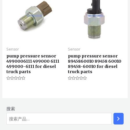
Sensor
Sensor
pump pressure sensor
pump pressure sensor
4990006111 499000 6111
8945860010 89458 60010
499000-6111 for diesel
89458-60010 for diesel
truck parts
truck parts
评
评
分
分
0
0
&sol;
&sol;
5
5
搜索