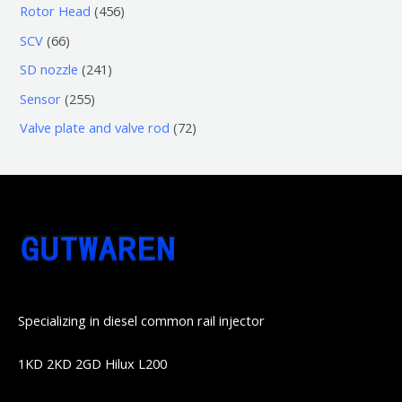
个
0
4
Rotor Head
456
品
产
产
3
5
6
SCV
66
品
品
个
6
6
2
SD nozzle
241
产
个
个
4
2
Sensor
255
品
产
产
1
5
7
Valve plate and valve rod
72
品
品
个
5
2
产
个
个
品
产
产
品
品
Specializing in diesel common rail injector
1KD 2KD 2GD Hilux L200