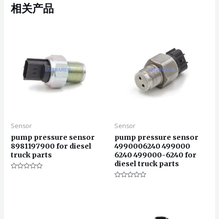
相关产品
Sensor
Sensor
pump pressure sensor
pump pressure sensor
8981197900 for diesel
4990006240 499000
truck parts
6240 499000-6240 for
diesel truck parts
评
分
评
0
分
&sol;
0
5
&sol;
5