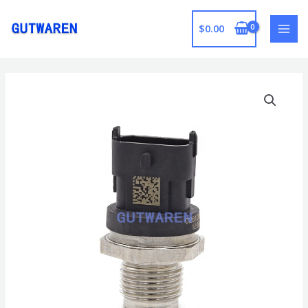
跳
至
$
0.00
MAI
内
容
MEN