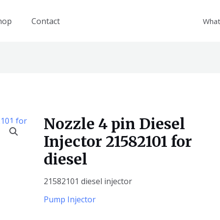
hop
Contact
What
Nozzle 4 pin Diesel
Injector 21582101 for
diesel
21582101 diesel injector
Pump Injector