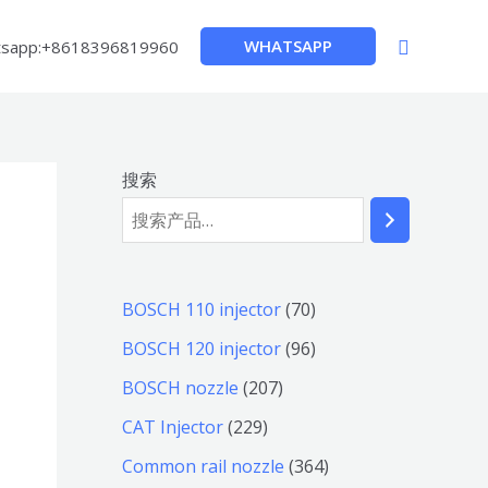
搜
WHATSAPP
sapp:+8618396819960
索
搜索
7
BOSCH 110 injector
70
0
9
BOSCH 120 injector
96
个
6
2
BOSCH nozzle
207
产
个
0
2
CAT Injector
229
品
产
7
2
3
Common rail nozzle
364
品