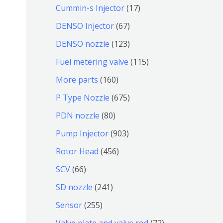
个
9
6
1
Cummin-s Injector
17
产
个
4
7
6
DENSO Injector
67
品
产
个
个
7
1
DENSO nozzle
123
品
产
产
个
2
1
Fuel metering valve
115
品
品
产
3
1
1
More parts
160
品
个
5
6
6
P Type Nozzle
675
产
个
0
7
8
PDN nozzle
80
品
产
个
5
0
9
Pump Injector
903
品
产
个
个
0
4
Rotor Head
456
品
产
产
3
5
6
SCV
66
品
品
个
6
6
2
SD nozzle
241
产
个
个
4
2
Sensor
255
品
产
产
1
5
7
Valve plate and valve rod
72