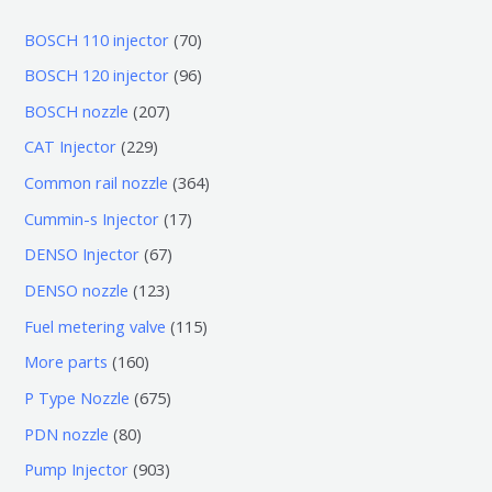
7
BOSCH 110 injector
70
0
9
BOSCH 120 injector
96
个
6
2
BOSCH nozzle
207
产
个
0
2
CAT Injector
229
品
产
7
2
3
Common rail nozzle
364
品
个
9
6
1
Cummin-s Injector
17
产
个
4
7
6
DENSO Injector
67
品
产
个
个
7
1
DENSO nozzle
123
品
产
产
个
2
1
Fuel metering valve
115
品
品
产
3
1
1
More parts
160
品
个
5
6
6
P Type Nozzle
675
产
个
0
7
8
PDN nozzle
80
品
产
个
5
0
9
Pump Injector
903
品
产
个