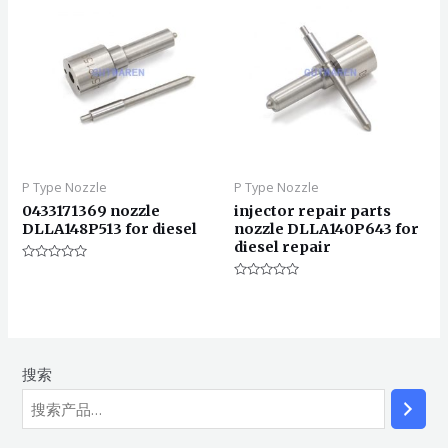
P Type Nozzle
P Type Nozzle
0433171369 nozzle
injector repair parts
DLLA148P513 for diesel
nozzle DLLA140P643 for
diesel repair
评
分
评
0
分
&sol;
0
5
&sol;
5
搜索