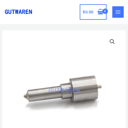
跳
至
$
0.00
MAI
内
容
MEN