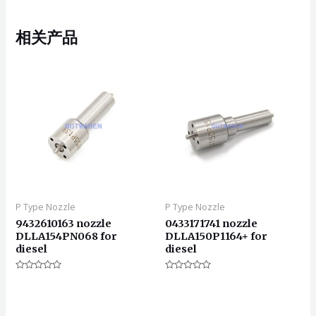
相关产品
P Type Nozzle
P Type Nozzle
9432610163 nozzle
0433171741 nozzle
DLLA154PN068 for
DLLA150P1164+ for
diesel
diesel
评
评
分
分
0
0
&sol;
&sol;
5
5