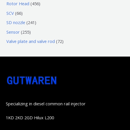
个
0
4
Rotor Head
456
品
产
产
3
5
6
SCV
66
品
品
个
6
6
2
SD nozzle
241
产
个
个
4
2
Sensor
255
品
产
产
1
5
7
Valve plate and valve rod
72
品
品
个
5
2
产
个
个
品
产
产
品
品
Specializing in diesel common rail injector
1KD 2KD 2GD Hilux L200