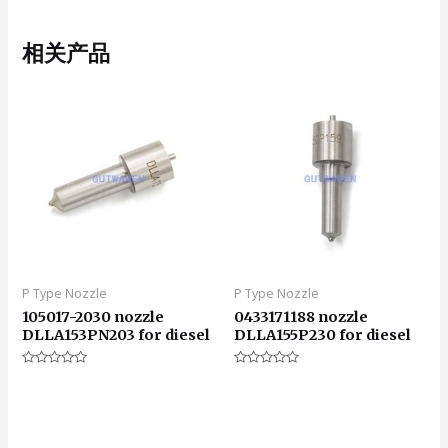
相关产品
P Type Nozzle
P Type Nozzle
105017-2030 nozzle
0433171188 nozzle
DLLA153PN203 for diesel
DLLA155P230 for diesel
评
评
分
分
0
0
&sol;
&sol;
5
5