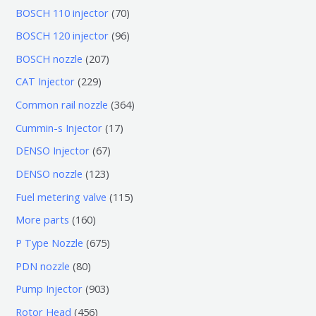
7
BOSCH 110 injector
70
0
9
BOSCH 120 injector
96
个
6
2
BOSCH nozzle
207
产
个
0
2
CAT Injector
229
品
产
7
2
3
Common rail nozzle
364
品
个
9
6
1
Cummin-s Injector
17
产
个
4
7
6
DENSO Injector
67
品
产
个
个
7
1
DENSO nozzle
123
品
产
产
个
2
1
Fuel metering valve
115
品
品
产
3
1
1
More parts
160
品
个
5
6
6
P Type Nozzle
675
产
个
0
7
8
PDN nozzle
80
品
产
个
5
0
9
Pump Injector
903
品
产
个
个
0
4
Rotor Head
456