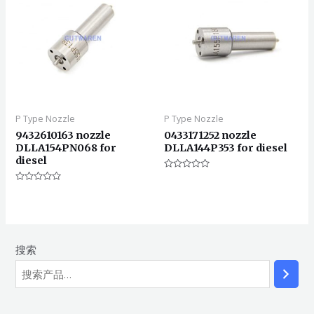
P Type Nozzle
P Type Nozzle
9432610163 nozzle
0433171252 nozzle
DLLA154PN068 for
DLLA144P353 for diesel
diesel
评
分
评
0
分
&sol;
0
5
&sol;
5
搜索