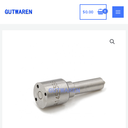
跳
至
$
0.00
MAI
内
容
MEN