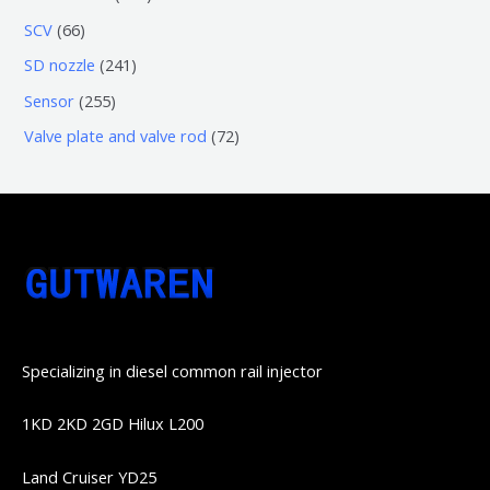
品
产
产
3
5
6
SCV
66
品
品
个
6
6
2
SD nozzle
241
产
个
个
4
2
Sensor
255
品
产
产
1
5
7
Valve plate and valve rod
72
品
品
个
5
2
产
个
个
品
产
产
品
品
Specializing in diesel common rail injector
1KD 2KD 2GD Hilux L200
Land Cruiser YD25