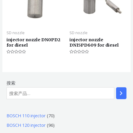
SD nozzle
SD nozzle
injector nozzle DN0PD2
injector nozzle
for diesel
DN15PD609 for diesel
评
评
分
分
0
0
&sol;
&sol;
5
5
搜索
7
BOSCH 110 injector
70
0
9
BOSCH 120 injector
96
个