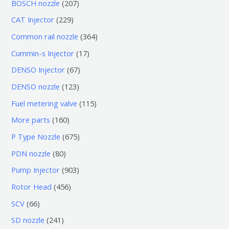
6
2
BOSCH nozzle
207
产
个
0
2
CAT Injector
229
品
产
7
2
3
Common rail nozzle
364
品
个
9
6
1
Cummin-s Injector
17
产
个
4
7
6
DENSO Injector
67
品
产
个
个
7
1
DENSO nozzle
123
品
产
产
个
2
1
Fuel metering valve
115
品
品
产
3
1
1
More parts
160
品
个
5
6
6
P Type Nozzle
675
产
个
0
7
8
PDN nozzle
80
品
产
个
5
0
9
Pump Injector
903
品
产
个
个
0
4
Rotor Head
456
品
产
产
3
5
6
SCV
66
品
品
个
6
6
2
SD nozzle
241
产