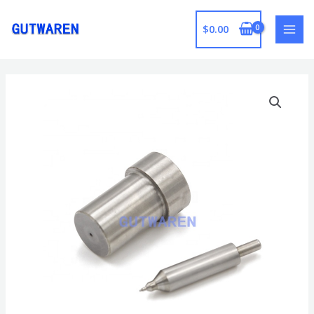
跳
至
$
0.00
MAI
内
容
MEN