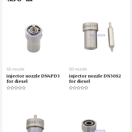
SD nozzle
SD nozzle
injector nozzle DN4PD3
injector nozzle DN30S2
for diesel
for diesel
评
评
分
分
0
0
&sol;
&sol;
5
5