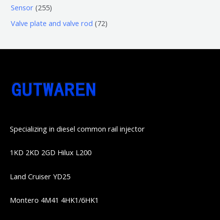
个
个
4
2
Sensor
255
品
产
产
1
5
7
Valve plate and valve rod
72
品
品
个
5
2
产
个
个
品
产
产
品
品
Specializing in diesel common rail injector
1KD 2KD 2GD Hilux L200
Land Cruiser YD25
Montero 4M41 4HK1/6HK1