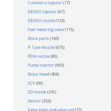
9
6
1
Cummin-s Injector
17
产
个
4
7
6
DENSO Injector
67
品
产
个
个
7
1
DENSO nozzle
123
品
产
产
个
2
1
Fuel metering valve
115
品
品
产
3
1
1
More parts
160
品
个
5
6
6
P Type Nozzle
675
产
个
0
7
8
PDN nozzle
80
品
产
个
5
0
9
Pump Injector
903
品
产
个
个
0
4
Rotor Head
456
品
产
产
3
5
6
SCV
66
品
品
个
6
6
2
SD nozzle
241
产
个
个
4
2
Sensor
255
品
产
产
1
5
7
Valve plate and valve rod
72