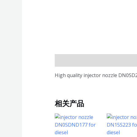
描述
High quality injector nozzle DN0SD2
相关产品