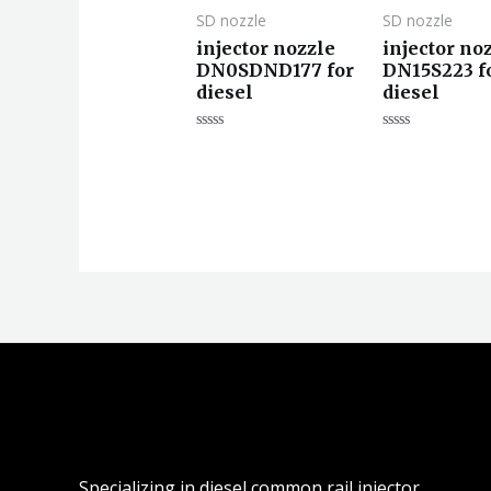
SD nozzle
SD nozzle
injector nozzle
injector no
DN0SDND177 for
DN15S223 f
diesel
diesel
评
评
分
分
0
0
&sol;
&sol;
5
5
Specializing in diesel common rail injector