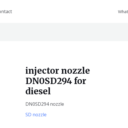
ontact
What
injector nozzle
DN0SD294 for
diesel
DN0SD294 nozzle
SD nozzle