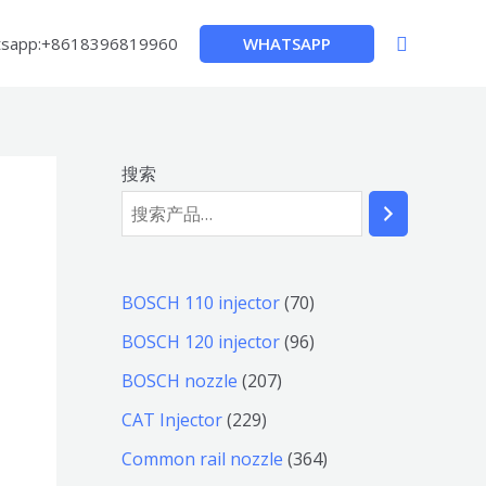
搜
WHATSAPP
sapp:+8618396819960
索
搜索
7
BOSCH 110 injector
70
0
9
BOSCH 120 injector
96
个
6
2
BOSCH nozzle
207
产
个
0
2
CAT Injector
229
品
产
7
2
3
Common rail nozzle
364
品
个