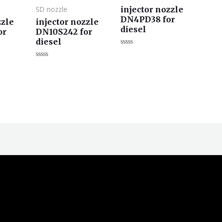
injector nozzle
SD nozzle
DN4PD38 for
zzle
injector nozzle
diesel
or
DN10S242 for
diesel
评
分
评
0
分
&sol;
0
5
&sol;
5