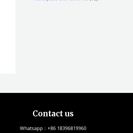
品
品
个
5
2
产
个
个
品
产
产
品
品
Contact us
Whatsapp：+86 18396819960