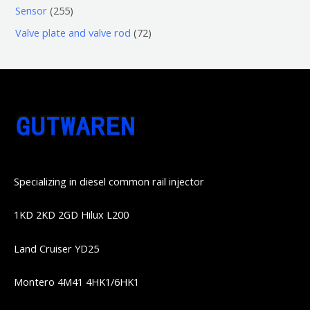
个
个
4
2
Sensor
255
品
产
产
1
5
7
Valve plate and valve rod
72
品
品
个
5
2
产
个
个
品
产
产
品
品
Specializing in diesel common rail injector
1KD 2KD 2GD Hilux L200
Land Cruiser YD25
Montero 4M41 4HK1/6HK1