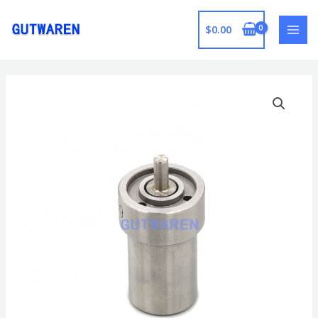
跳
至
$
0.00
MAI
内
容
MEN