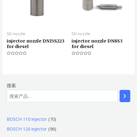
SD nozzle
SD nozzle
injector nozzle DN15S223
injector nozzle DN8S3
for diesel
for diesel
评
评
分
分
0
0
&sol;
&sol;
5
5
搜索
7
BOSCH 110 injector
70
0
9
BOSCH 120 injector
96
个