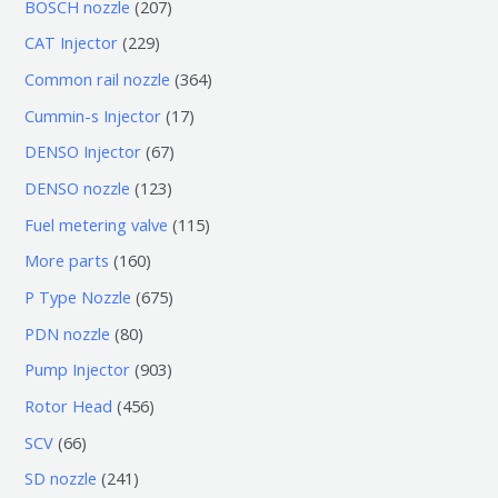
6
2
BOSCH nozzle
207
产
个
0
2
CAT Injector
229
品
产
7
2
3
Common rail nozzle
364
品
个
9
6
1
Cummin-s Injector
17
产
个
4
7
6
DENSO Injector
67
品
产
个
个
7
1
DENSO nozzle
123
品
产
产
个
2
1
Fuel metering valve
115
品
品
产
3
1
1
More parts
160
品
个
5
6
6
P Type Nozzle
675
产
个
0
7
8
PDN nozzle
80
品
产
个
5
0
9
Pump Injector
903
品
产
个
个
0
4
Rotor Head
456
品
产
产
3
5
6
SCV
66
品
品
个
6
6
2
SD nozzle
241
产