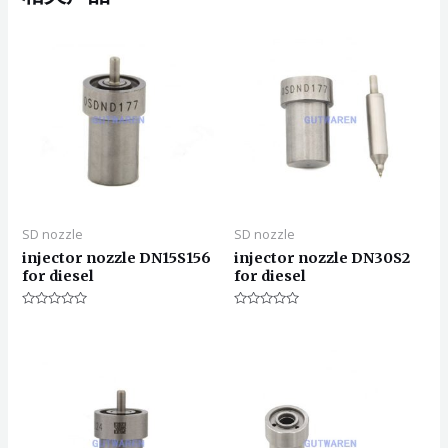
SD nozzle
SD nozzle
injector nozzle DN15S156
injector nozzle DN30S2
for diesel
for diesel
评
评
分
分
0
0
&sol;
&sol;
5
5