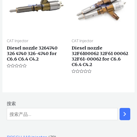
CAT Injector
CAT Injector
Diesel nozzle 3264740
Diesel nozzle
326 4740 326-4740 for
32F6100062 32F61 00062
C6.6 C6.4 C4.2
32F61-00062 for C6.6
C6.4 C4.2
评
分
评
0
分
&sol;
0
5
&sol;
5
搜索
7
BOSCH 110 injector
70