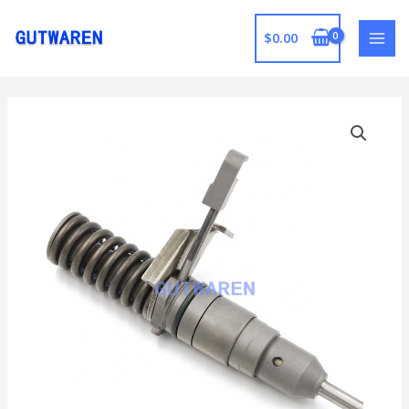
跳
至
$
0.00
MAI
内
容
MEN