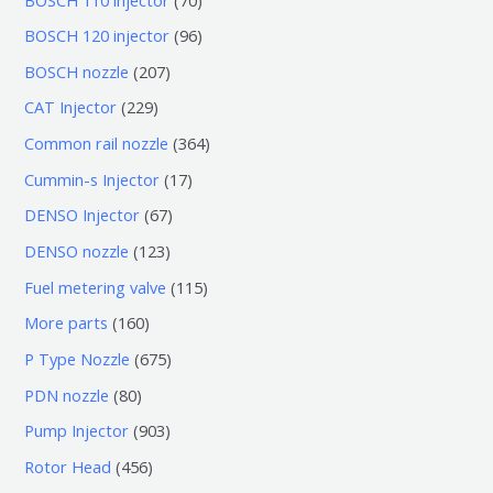
0
9
BOSCH 120 injector
96
个
6
2
BOSCH nozzle
207
产
个
0
2
CAT Injector
229
品
产
7
2
3
Common rail nozzle
364
品
个
9
6
1
Cummin-s Injector
17
产
个
4
7
6
DENSO Injector
67
品
产
个
个
7
1
DENSO nozzle
123
品
产
产
个
2
1
Fuel metering valve
115
品
品
产
3
1
1
More parts
160
品
个
5
6
6
P Type Nozzle
675
产
个
0
7
8
PDN nozzle
80
品
产
个
5
0
9
Pump Injector
903
品
产
个
个
0
4
Rotor Head
456
品
产
产