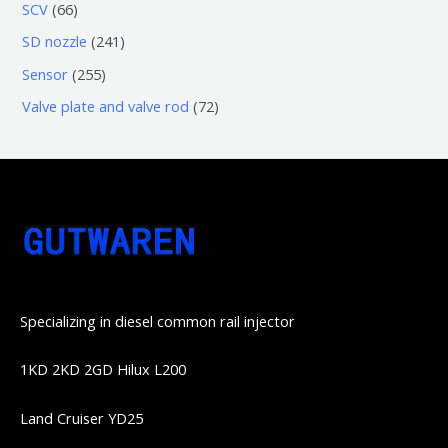
3
5
6
SCV
66
品
品
个
6
6
2
SD nozzle
241
产
个
个
4
2
Sensor
255
品
产
产
1
5
7
Valve plate and valve rod
72
品
品
个
5
2
产
个
个
品
产
产
品
品
Specializing in diesel common rail injector
1KD 2KD 2GD Hilux L200
Land Cruiser YD25