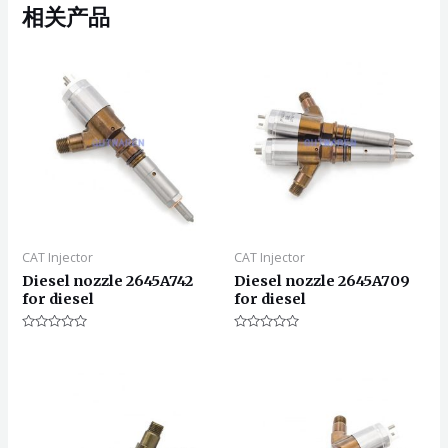
相关产品
CAT Injector
CAT Injector
Diesel nozzle 2645A742
Diesel nozzle 2645A709
for diesel
for diesel
评
评
分
分
0
0
&sol;
&sol;
5
5