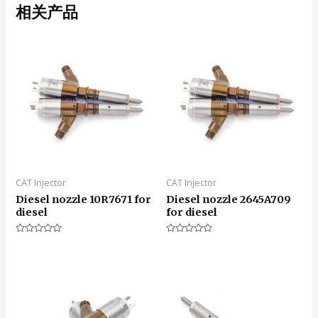
相关产品
CAT Injector
CAT Injector
Diesel nozzle 10R7671 for
Diesel nozzle 2645A709
diesel
for diesel
评
评
分
分
0
0
&sol;
&sol;
5
5