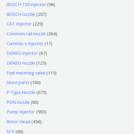
0
9
BOSCH 120 injector
96
个
6
2
BOSCH nozzle
207
产
个
0
2
CAT Injector
229
品
产
7
2
3
Common rail nozzle
364
品
个
9
6
1
Cummin-s Injector
17
产
个
4
7
6
DENSO Injector
67
品
产
个
个
7
1
DENSO nozzle
123
品
产
产
个
2
1
Fuel metering valve
115
品
品
产
3
1
1
More parts
160
品
个
5
6
6
P Type Nozzle
675
产
个
0
7
8
PDN nozzle
80
品
产
个
5
0
9
Pump Injector
903
品
产
个
个
0
4
Rotor Head
456
品
产
产
3
5
6
SCV
66