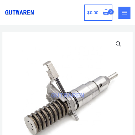
跳
至
$
0.00
MAI
内
容
MEN