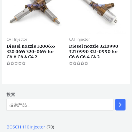
CAT Injector
CAT Injector
Diesel nozzle 3200655
Diesel nozzle 3210990
320 0655 320-0655 for
321 0990 321-0990 for
C6.6 C6.4 C4.2
C6.6 C6.4 C4.2
评
评
分
分
0
0
&sol;
&sol;
5
5
搜索
7
BOSCH 110 injector
70