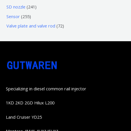
品
品
个
6
6
2
SD nozzle
241
产
个
个
4
2
Sensor
255
品
产
产
1
5
7
Valve plate and valve rod
72
品
品
个
5
2
产
个
个
品
产
产
品
品
Specializing in diesel common rail injector
1KD 2KD 2GD Hilux L200
Land Cruiser YD25