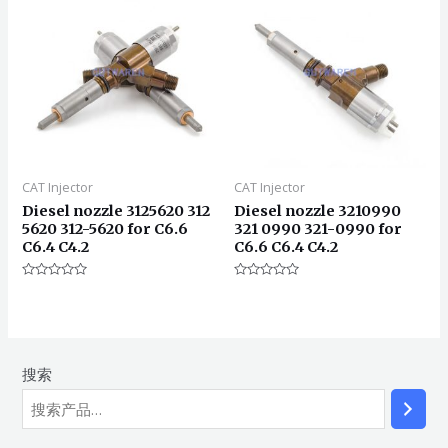
CAT Injector
CAT Injector
Diesel nozzle 3125620 312
Diesel nozzle 3210990
5620 312-5620 for C6.6
321 0990 321-0990 for
C6.4 C4.2
C6.6 C6.4 C4.2
评
评
分
分
0
0
&sol;
&sol;
5
5
搜索