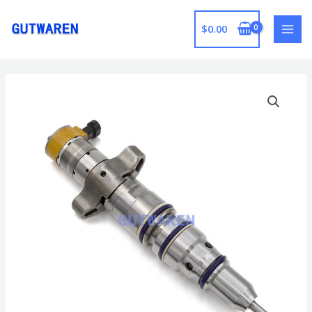
跳
至
$
0.00
MAI
内
容
MEN