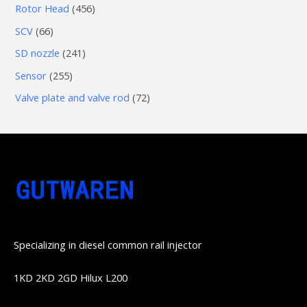
个
0
4
Rotor Head
456
品
产
产
3
5
6
SCV
66
品
品
个
6
6
2
SD nozzle
241
产
个
个
4
2
Sensor
255
品
产
产
1
5
7
Valve plate and valve rod
72
品
品
个
5
2
产
个
个
品
产
产
品
品
Specializing in diesel common rail injector
1KD 2KD 2GD Hilux L200