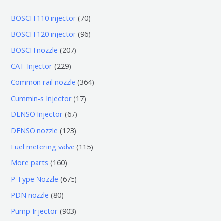
7
BOSCH 110 injector
70
0
9
BOSCH 120 injector
96
个
6
2
BOSCH nozzle
207
产
个
0
2
CAT Injector
229
品
产
7
2
3
Common rail nozzle
364
品
个
9
6
1
Cummin-s Injector
17
产
个
4
7
6
DENSO Injector
67
品
产
个
个
7
1
DENSO nozzle
123
品
产
产
个
2
1
Fuel metering valve
115
品
品
产
3
1
1
More parts
160
品
个
5
6
6
P Type Nozzle
675
产
个
0
7
8
PDN nozzle
80
品
产
个
5
0
9
Pump Injector
903
品
产
个