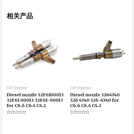
相关产品
CAT Injector
CAT Injector
Diesel nozzle 32F6100013
Diesel nozzle 3264740
32F61 00013 32F61-00013
326 4740 326-4740 for
for C6.6 C6.4 C4.2
C6.6 C6.4 C4.2
评
评
分
分
0
0
&sol;
&sol;
5
5