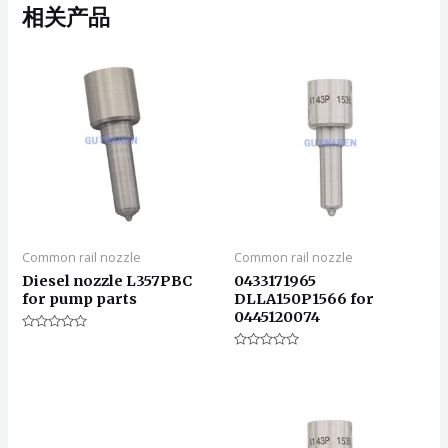
相关产品
Common rail nozzle
Common rail nozzle
Diesel nozzle L357PBC
0433171965
for pump parts
DLLA150P1566 for
0445120074
评
分
评
0
分
&sol;
0
5
&sol;
5