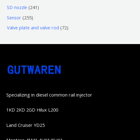
品
品
个
6
6
2
SD nozzle
241
产
个
个
4
2
Sensor
255
品
产
产
1
5
7
Valve plate and valve rod
72
品
品
个
5
2
产
个
个
品
产
产
品
品
Specializing in diesel common rail injector
1KD 2KD 2GD Hilux L200
Land Cruiser YD25