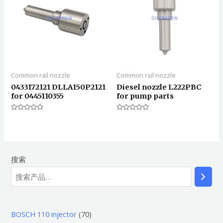
Common rail nozzle
Common rail nozzle
0433172121 DLLA150P2121
Diesel nozzle L222PBC
for 0445110355
for pump parts
评
评
分
分
0
0
&sol;
&sol;
5
5
搜索
7
BOSCH 110 injector
70