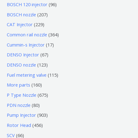
0
9
BOSCH 120 injector
96
个
6
2
BOSCH nozzle
207
产
个
0
2
CAT Injector
229
品
产
7
2
3
Common rail nozzle
364
品
个
9
6
1
Cummin-s Injector
17
产
个
4
7
6
DENSO Injector
67
品
产
个
个
7
1
DENSO nozzle
123
品
产
产
个
2
1
Fuel metering valve
115
品
品
产
3
1
1
More parts
160
品
个
5
6
6
P Type Nozzle
675
产
个
0
7
8
PDN nozzle
80
品
产
个
5
0
9
Pump Injector
903
品
产
个
个
0
4
Rotor Head
456
品
产
产
3
5
6
SCV
66