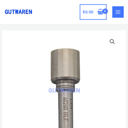
跳
至
$
0.00
MAI
内
容
MEN