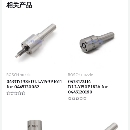
相关产品
BOSCH nozzle
BOSCH nozzle
0433171985 DLLA159P1611
0433172114
for 0445120082
DLLA150P1826 for
0445120160
评
分
评
0
分
&sol;
0
5
&sol;
5