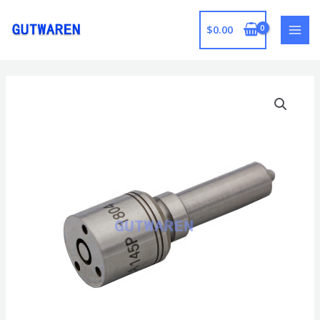
跳
至
$
0.00
MAI
内
容
MEN