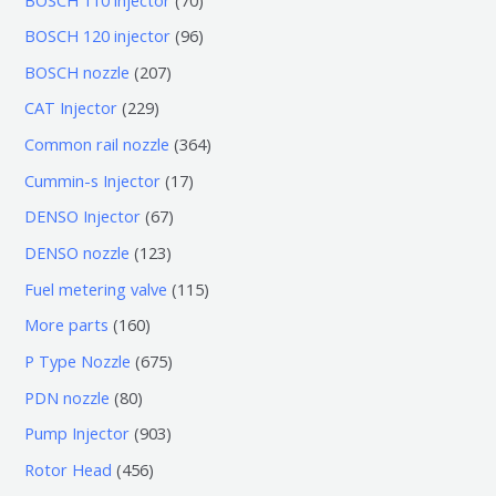
0
9
BOSCH 120 injector
96
个
6
2
BOSCH nozzle
207
产
个
0
2
CAT Injector
229
品
产
7
2
3
Common rail nozzle
364
品
个
9
6
1
Cummin-s Injector
17
产
个
4
7
6
DENSO Injector
67
品
产
个
个
7
1
DENSO nozzle
123
品
产
产
个
2
1
Fuel metering valve
115
品
品
产
3
1
1
More parts
160
品
个
5
6
6
P Type Nozzle
675
产
个
0
7
8
PDN nozzle
80
品
产
个
5
0
9
Pump Injector
903
品
产
个
个
0
4
Rotor Head
456
品
产
产