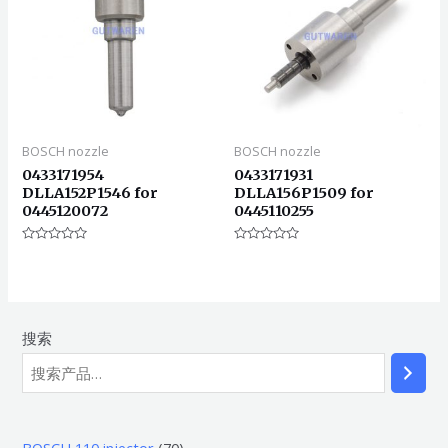
BOSCH nozzle
BOSCH nozzle
0433171954
0433171931
DLLA152P1546 for
DLLA156P1509 for
0445120072
0445110255
评
评
分
分
0
0
&sol;
&sol;
5
5
搜索
7
BOSCH 110 injector
70