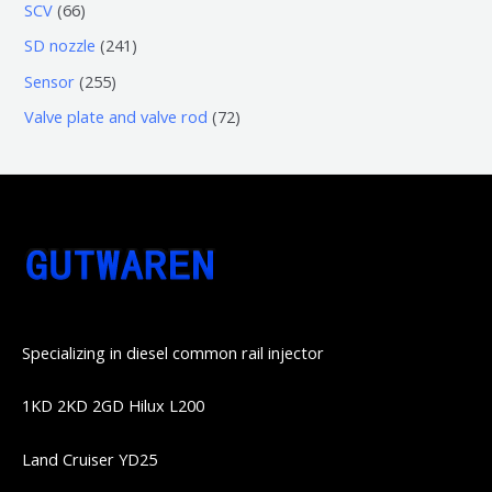
3
5
6
SCV
66
品
品
个
6
6
2
SD nozzle
241
产
个
个
4
2
Sensor
255
品
产
产
1
5
7
Valve plate and valve rod
72
品
品
个
5
2
产
个
个
品
产
产
品
品
Specializing in diesel common rail injector
1KD 2KD 2GD Hilux L200
Land Cruiser YD25