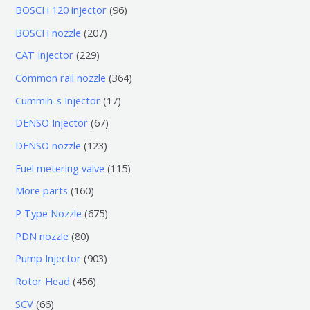
0
9
BOSCH 120 injector
96
个
6
2
BOSCH nozzle
207
产
个
0
2
CAT Injector
229
品
产
7
2
3
Common rail nozzle
364
品
个
9
6
1
Cummin-s Injector
17
产
个
4
7
6
DENSO Injector
67
品
产
个
个
7
1
DENSO nozzle
123
品
产
产
个
2
1
Fuel metering valve
115
品
品
产
3
1
1
More parts
160
品
个
5
6
6
P Type Nozzle
675
产
个
0
7
8
PDN nozzle
80
品
产
个
5
0
9
Pump Injector
903
品
产
个
个
0
4
Rotor Head
456
品
产
产
3
5
6
SCV
66