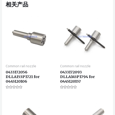
相关产品
Common rail nozzle
Common rail nozzle
0433172056
0433172093
DLLA153P1721 for
DLLA145P1794 for
0445120106
0445120157
评
评
分
分
0
0
&sol;
&sol;
5
5