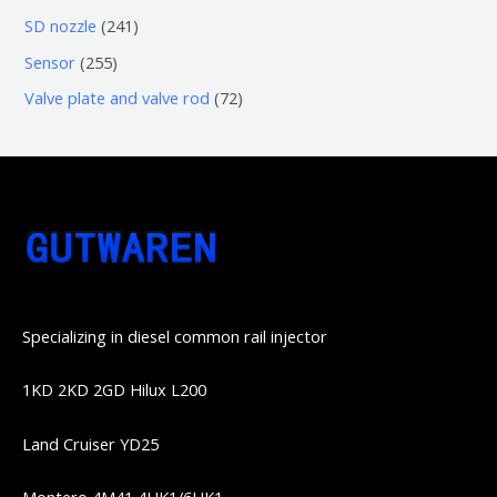
品
品
个
6
6
2
SD nozzle
241
产
个
个
4
2
Sensor
255
品
产
产
1
5
7
Valve plate and valve rod
72
品
品
个
5
2
产
个
个
品
产
产
品
品
Specializing in diesel common rail injector
1KD 2KD 2GD Hilux L200
Land Cruiser YD25