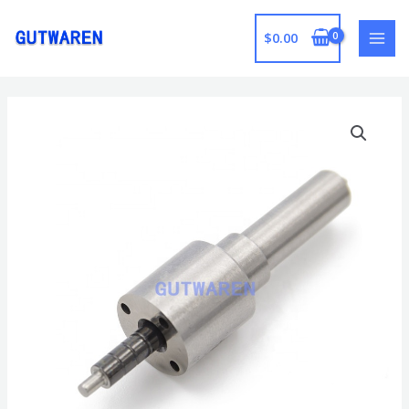
跳
至
$
0.00
MAI
内
容
MEN