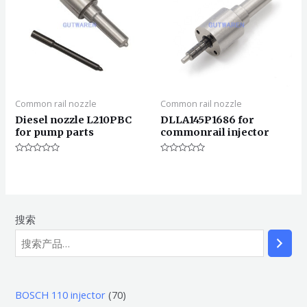
Common rail nozzle
Common rail nozzle
Diesel nozzle L210PBC
DLLA145P1686 for
for pump parts
commonrail injector
评
评
分
分
0
0
&sol;
&sol;
5
5
搜索
7
BOSCH 110 injector
70