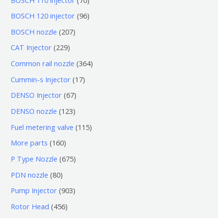
0
9
BOSCH 120 injector
96
个
6
2
BOSCH nozzle
207
产
个
0
2
CAT Injector
229
品
产
7
2
3
Common rail nozzle
364
品
个
9
6
1
Cummin-s Injector
17
产
个
4
7
6
DENSO Injector
67
品
产
个
个
7
1
DENSO nozzle
123
品
产
产
个
2
1
Fuel metering valve
115
品
品
产
3
1
1
More parts
160
品
个
5
6
6
P Type Nozzle
675
产
个
0
7
8
PDN nozzle
80
品
产
个
5
0
9
Pump Injector
903
品
产
个
个
0
4
Rotor Head
456
品
产
产