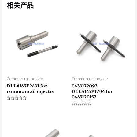
相关产品
Common rail nozzle
Common rail nozzle
DLLA145P2431 for
0433172093
commonrail injector
DLLA145P1794 for
0445120157
评
分
评
0
分
&sol;
0
5
&sol;
5