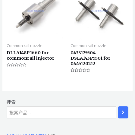
Common rail nozzle
Common rail nozzle
DLLA148P1660 for
0433175504
commonrail injector
DSLA143P5501 for
0445120212
评
分
评
0
分
&sol;
0
5
&sol;
5
搜索
7
BOSCH 110 injector
70