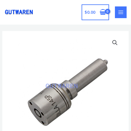
跳
至
$
0.00
MAI
内
容
MEN