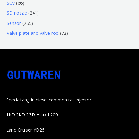
3
5
6
SCV
66
品
品
个
6
6
2
SD nozzle
241
产
个
个
4
2
Sensor
255
品
产
产
1
5
7
Valve plate and valve rod
72
品
品
个
5
2
产
个
个
品
产
产
品
品
Specializing in diesel common rail injector
1KD 2KD 2GD Hilux L200
Land Cruiser YD25