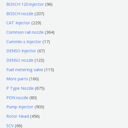
0
9
BOSCH 120 injector
96
个
6
2
BOSCH nozzle
207
产
个
0
2
CAT Injector
229
品
产
7
2
3
Common rail nozzle
364
品
个
9
6
1
Cummin-s Injector
17
产
个
4
7
6
DENSO Injector
67
品
产
个
个
7
1
DENSO nozzle
123
品
产
产
个
2
1
Fuel metering valve
115
品
品
产
3
1
1
More parts
160
品
个
5
6
6
P Type Nozzle
675
产
个
0
7
8
PDN nozzle
80
品
产
个
5
0
9
Pump Injector
903
品
产
个
个
0
4
Rotor Head
456
品
产
产
3
5
6
SCV
66