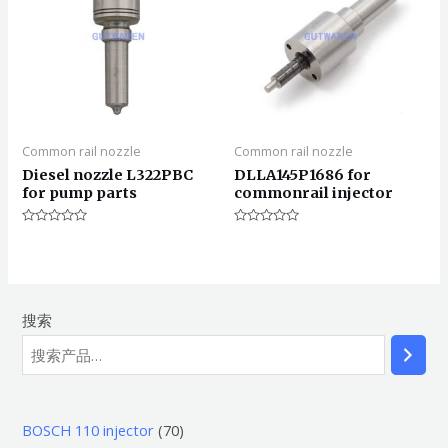
Common rail nozzle
Common rail nozzle
Diesel nozzle L322PBC
DLLA145P1686 for
for pump parts
commonrail injector
评
评
分
分
0
0
&sol;
&sol;
5
5
搜索
7
BOSCH 110 injector
70