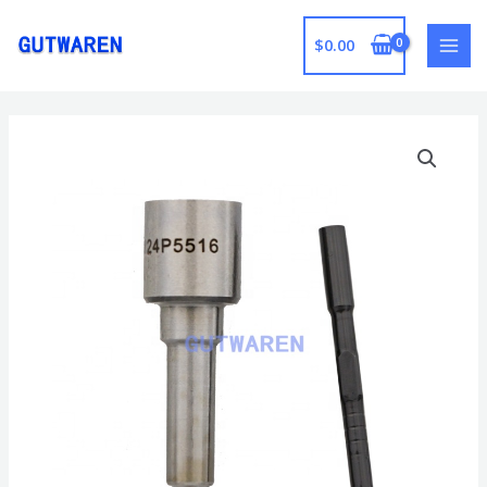
跳
至
$
0.00
MAI
内
容
MEN