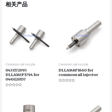
相关产品
Common rail nozzle
Common rail nozzle
0433172093
DLLA148P1660 for
DLLA145P1794 for
commonrail injector
0445120157
评
分
评
0
分
&sol;
0
5
&sol;
5