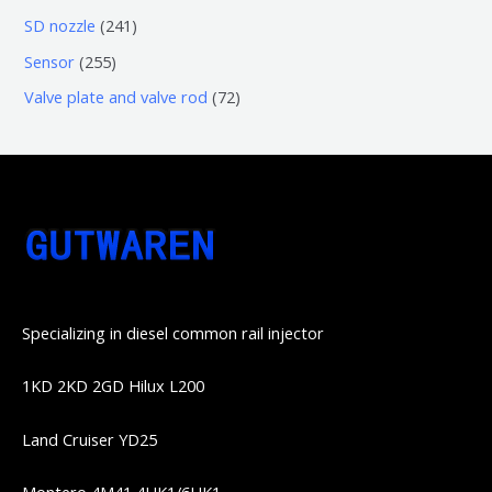
品
品
个
6
6
2
SD nozzle
241
产
个
个
4
2
Sensor
255
品
产
产
1
5
7
Valve plate and valve rod
72
品
品
个
5
2
产
个
个
品
产
产
品
品
Specializing in diesel common rail injector
1KD 2KD 2GD Hilux L200
Land Cruiser YD25