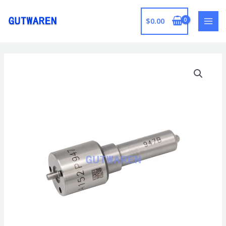
跳
至
$
0.00
MAI
内
容
MEN