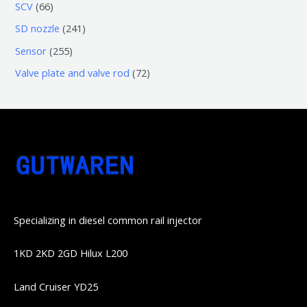
3
5
6
SCV
66
品
品
个
6
6
2
SD nozzle
241
产
个
个
4
2
Sensor
255
品
产
产
1
5
7
Valve plate and valve rod
72
品
品
个
5
2
产
个
个
品
产
产
品
品
Specializing in diesel common rail injector
1KD 2KD 2GD Hilux L200
Land Cruiser YD25