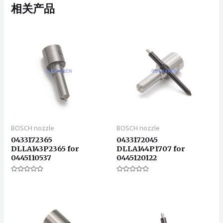
相关产品
BOSCH nozzle
BOSCH nozzle
0433172365
0433172045
DLLA143P2365 for
DLLA144P1707 for
0445110537
0445120122
评
评
分
分
0
0
&sol;
&sol;
5
5