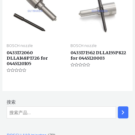
BOSCH nozzle
BOSCH nozzle
0433172060
0433171562 DLLA155P822
DLLA148P1726 for
for 0445120003
0445120105
评
分
评
0
分
&sol;
0
5
&sol;
5
搜索
7
BOSCH 110 injector
70