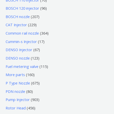
0
9
BOSCH 120 injector
96
个
6
2
BOSCH nozzle
207
产
个
0
2
CAT Injector
229
品
产
7
2
3
Common rail nozzle
364
品
个
9
6
1
Cummin-s Injector
17
产
个
4
7
6
DENSO Injector
67
品
产
个
个
7
1
DENSO nozzle
123
品
产
产
个
2
1
Fuel metering valve
115
品
品
产
3
1
1
More parts
160
品
个
5
6
6
P Type Nozzle
675
产
个
0
7
8
PDN nozzle
80
品
产
个
5
0
9
Pump Injector
903
品
产
个
个
0
4
Rotor Head
456
品
产
产