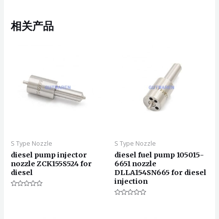
相关产品
S Type Nozzle
S Type Nozzle
diesel pump injector
diesel fuel pump 105015-
nozzle ZCK155S524 for
6651 nozzle
diesel
DLLA154SN665 for diesel
injection
评
分
评
0
分
&sol;
0
5
&sol;