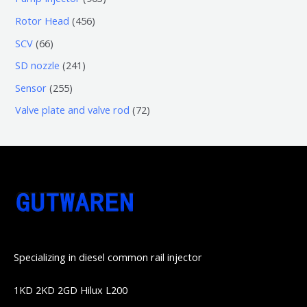
品
产
个
个
0
4
Rotor Head
456
品
产
产
3
5
6
SCV
66
品
品
个
6
6
2
SD nozzle
241
产
个
个
4
2
Sensor
255
品
产
产
1
5
7
Valve plate and valve rod
72
品
品
个
5
2
产
个
个
品
产
产
品
品
Specializing in diesel common rail injector
1KD 2KD 2GD Hilux L200