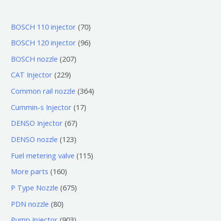
7
BOSCH 110 injector
70
0
9
BOSCH 120 injector
96
个
6
2
BOSCH nozzle
207
产
个
0
2
CAT Injector
229
品
产
7
2
3
Common rail nozzle
364
品
个
9
6
1
Cummin-s Injector
17
产
个
4
7
6
DENSO Injector
67
品
产
个
个
7
1
DENSO nozzle
123
品
产
产
个
2
1
Fuel metering valve
115
品
品
产
3
1
1
More parts
160
品
个
5
6
6
P Type Nozzle
675
产
个
0
7
8
PDN nozzle
80
品
产
个
5
0
9
Pump Injector
903