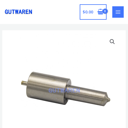
跳
至
$
0.00
MAI
内
容
MEN