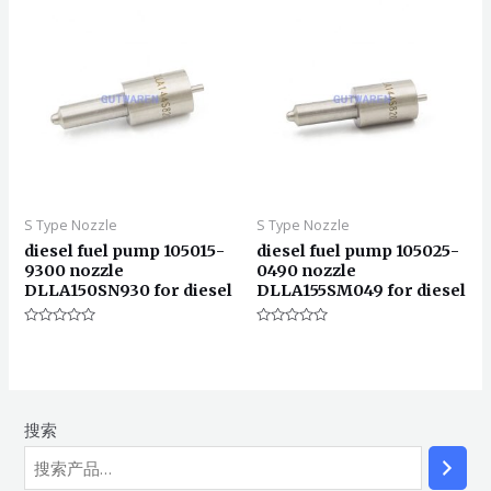
5
S Type Nozzle
S Type Nozzle
diesel fuel pump 105015-
diesel fuel pump 105025-
9300 nozzle
0490 nozzle
DLLA150SN930 for diesel
DLLA155SM049 for diesel
评
评
分
分
0
0
&sol;
&sol;
5
5
搜索