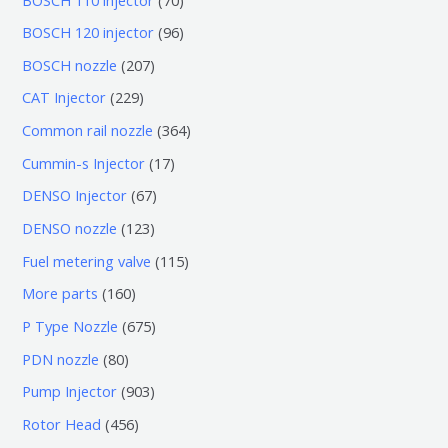
0
9
BOSCH 120 injector
96
个
6
2
BOSCH nozzle
207
产
个
0
2
CAT Injector
229
品
产
7
2
3
Common rail nozzle
364
品
个
9
6
1
Cummin-s Injector
17
产
个
4
7
6
DENSO Injector
67
品
产
个
个
7
1
DENSO nozzle
123
品
产
产
个
2
1
Fuel metering valve
115
品
品
产
3
1
1
More parts
160
品
个
5
6
6
P Type Nozzle
675
产
个
0
7
8
PDN nozzle
80
品
产
个
5
0
9
Pump Injector
903
品
产
个
个
0
4
Rotor Head
456
品
产
产