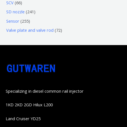
3
5
6
SCV
66
品
品
个
6
6
2
SD nozzle
241
产
个
个
4
2
Sensor
255
品
产
产
1
5
7
Valve plate and valve rod
72
品
品
个
5
2
产
个
个
品
产
产
品
品
Specializing in diesel common rail injector
1KD 2KD 2GD Hilux L200
Land Cruiser YD25