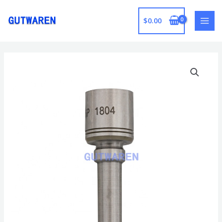
跳
至
$
0.00
MAI
内
容
MEN