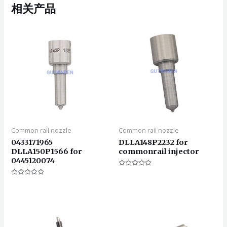
相关产品
Common rail nozzle
Common rail nozzle
0433171965
DLLA148P2232 for
DLLA150P1566 for
commonrail injector
0445120074
评
分
评
0
分
&sol;
0
5
&sol;
5