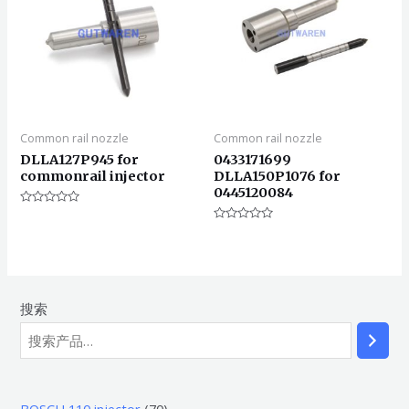
Common rail nozzle
Common rail nozzle
DLLA127P945 for
0433171699
commonrail injector
DLLA150P1076 for
0445120084
评
分
评
0
分
&sol;
0
5
&sol;
5
搜索
7
BOSCH 110 injector
70