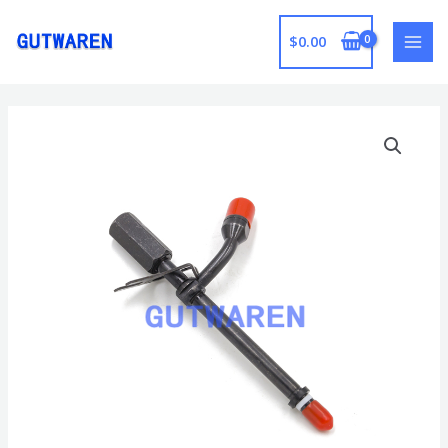
跳
至
$
0.00
MAI
内
容
MEN