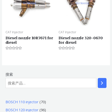
CAT Injector
CAT Injector
Diesel nozzle 10R7671 for
Diesel nozzle 320-0670
diesel
for diesel
评
评
分
分
0
0
&sol;
&sol;
5
5
搜索
7
BOSCH 110 injector
70
0
9
BOSCH 120 injector
96