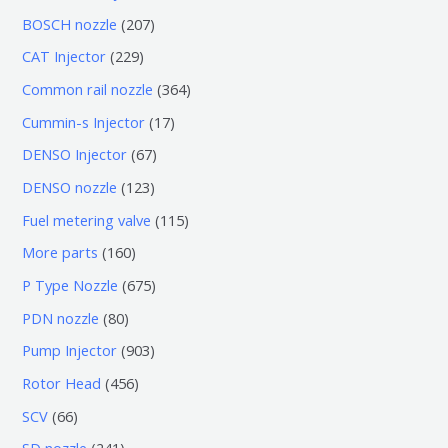
个
6
2
BOSCH nozzle
207
产
个
0
2
CAT Injector
229
品
产
7
2
3
Common rail nozzle
364
品
个
9
6
1
Cummin-s Injector
17
产
个
4
7
6
DENSO Injector
67
品
产
个
个
7
1
DENSO nozzle
123
品
产
产
个
2
1
Fuel metering valve
115
品
品
产
3
1
1
More parts
160
品
个
5
6
6
P Type Nozzle
675
产
个
0
7
8
PDN nozzle
80
品
产
个
5
0
9
Pump Injector
903
品
产
个
个
0
4
Rotor Head
456
品
产
产
3
5
6
SCV
66
品
品
个
6
6
2