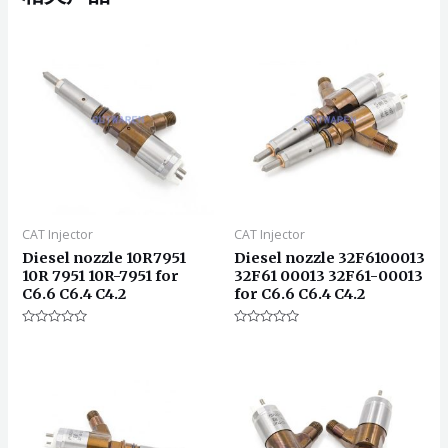
CAT Injector
CAT Injector
Diesel nozzle 10R7951
Diesel nozzle 32F6100013
10R 7951 10R-7951 for
32F61 00013 32F61-00013
C6.6 C6.4 C4.2
for C6.6 C6.4 C4.2
评
评
分
分
0
0
&sol;
&sol;
5
5