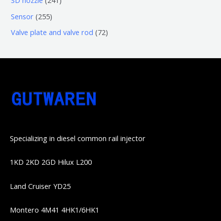
SD nozzle
241
产
个
个
4
2
Sensor
255
品
产
产
1
5
7
Valve plate and valve rod
72
品
品
个
5
2
产
个
个
品
产
产
品
品
Specializing in diesel common rail injector
1KD 2KD 2GD Hilux L200
Land Cruiser YD25
Montero 4M41 4HK1/6HK1