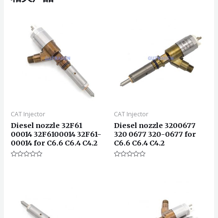
CAT Injector
CAT Injector
Diesel nozzle 32F61
Diesel nozzle 3200677
00014 32F6100014 32F61-
320 0677 320-0677 for
00014 for C6.6 C6.4 C4.2
C6.6 C6.4 C4.2
评
评
分
分
0
0
&sol;
&sol;
5
5