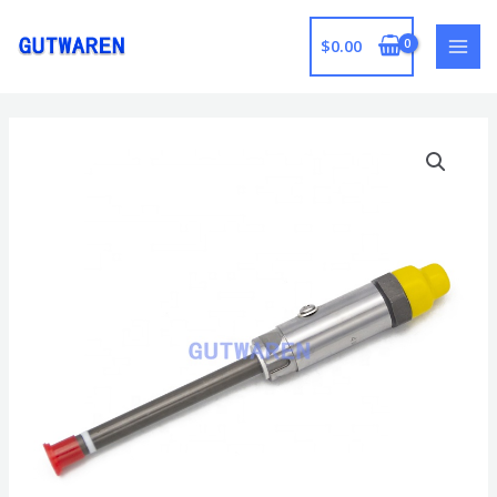
跳
至
$
0.00
MAI
内
容
MEN