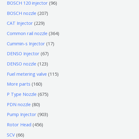
0
9
BOSCH 120 injector
96
个
6
2
BOSCH nozzle
207
产
个
0
2
CAT Injector
229
品
产
7
2
3
Common rail nozzle
364
品
个
9
6
1
Cummin-s Injector
17
产
个
4
7
6
DENSO Injector
67
品
产
个
个
7
1
DENSO nozzle
123
品
产
产
个
2
1
Fuel metering valve
115
品
品
产
3
1
1
More parts
160
品
个
5
6
6
P Type Nozzle
675
产
个
0
7
8
PDN nozzle
80
品
产
个
5
0
9
Pump Injector
903
品
产
个
个
0
4
Rotor Head
456
品
产
产
3
5
6
SCV
66
品