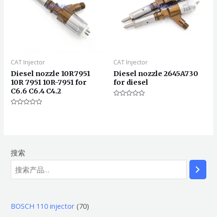
CAT Injector
CAT Injector
Diesel nozzle 10R7951
Diesel nozzle 2645A730
10R 7951 10R-7951 for
for diesel
C6.6 C6.4 C4.2
评
分
评
0
分
&sol;
0
5
&sol;
5
搜索
7
BOSCH 110 injector
70