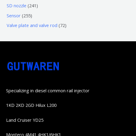
品
个
6
6
2
SD nozzle
241
产
个
个
4
2
Sensor
255
品
产
产
1
5
7
Valve plate and valve rod
72
品
品
个
5
2
产
个
个
品
产
产
品
品
Specializing in diesel common rail injector
1KD 2KD 2GD Hilux L200
Land Cruiser YD25
Montero 4M41 4HK1/6HK1