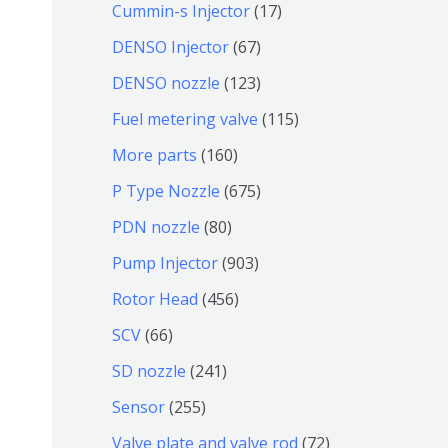
9
6
1
Cummin-s Injector
17
产
个
4
7
6
DENSO Injector
67
品
产
个
个
7
1
DENSO nozzle
123
品
产
产
个
2
1
Fuel metering valve
115
品
品
产
3
1
1
More parts
160
品
个
5
6
6
P Type Nozzle
675
产
个
0
7
8
PDN nozzle
80
品
产
个
5
0
9
Pump Injector
903
品
产
个
个
0
4
Rotor Head
456
品
产
产
3
5
6
SCV
66
品
品
个
6
6
2
SD nozzle
241
产
个
个
4
2
Sensor
255
品
产
产
1
5
7
Valve plate and valve rod
72