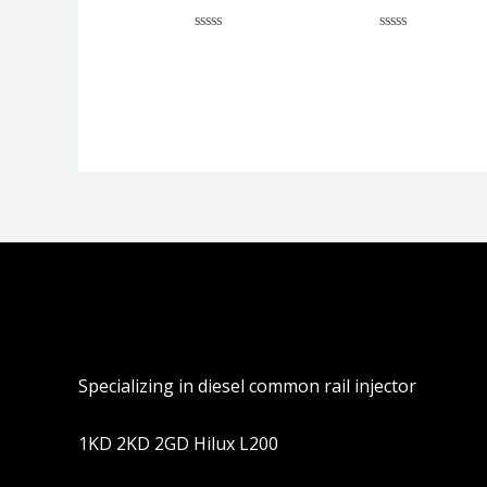
评
评
分
分
0
0
&sol;
&sol;
5
5
Specializing in diesel common rail injector
1KD 2KD 2GD Hilux L200