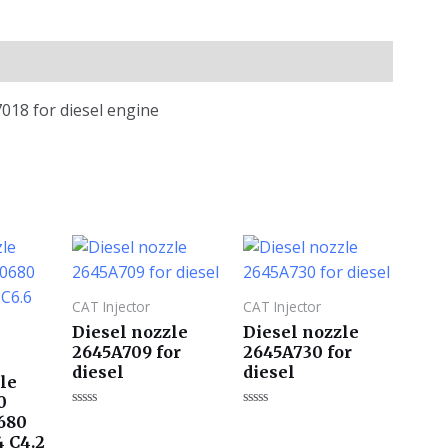
018 for diesel engine
CAT Injector
CAT Injector
Diesel nozzle
Diesel nozzle
2645A709 for
2645A730 for
diesel
diesel
le
0
评
评
680
分
分
4 C4.2
0
0