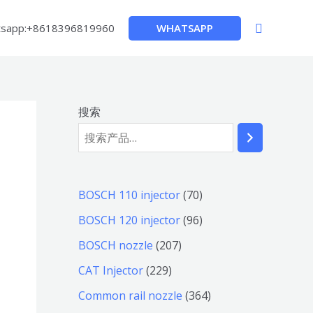
搜
WHATSAPP
sapp:+8618396819960
索
搜索
7
BOSCH 110 injector
70
0
9
BOSCH 120 injector
96
个
6
2
BOSCH nozzle
207
产
个
0
2
CAT Injector
229
品
产
7
2
3
Common rail nozzle
364
品
个