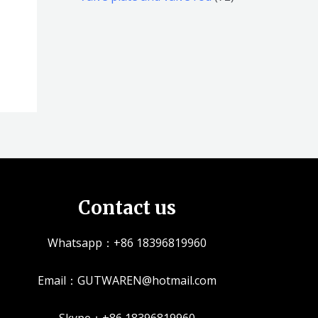
品
品
个
5
2
产
个
个
品
产
产
品
品
Contact us
Whatsapp：+86 18396819960
Email：GUTWAREN@hotmail.com