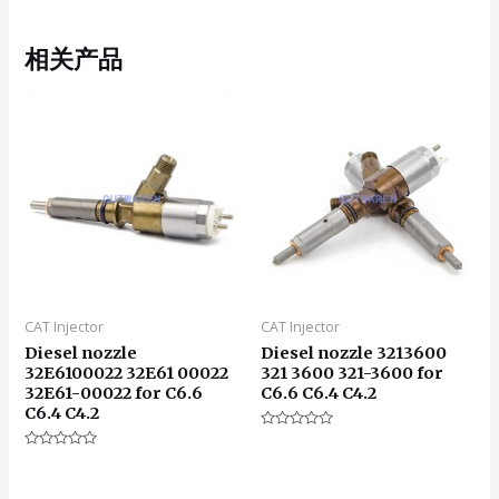
相关产品
CAT Injector
CAT Injector
Diesel nozzle
Diesel nozzle 3213600
32E6100022 32E61 00022
321 3600 321-3600 for
32E61-00022 for C6.6
C6.6 C6.4 C4.2
C6.4 C4.2
评
分
评
0
分
&sol;
0
5
&sol;