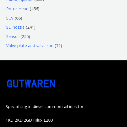
品
产
个
个
0
4
Rotor Head
456
品
产
产
3
5
6
SCV
66
品
品
个
6
6
2
SD nozzle
241
产
个
个
4
2
Sensor
255
品
产
产
1
5
7
Valve plate and valve rod
72
品
品
个
5
2
产
个
个
品
产
产
品
品
Specializing in diesel common rail injector
1KD 2KD 2GD Hilux L200