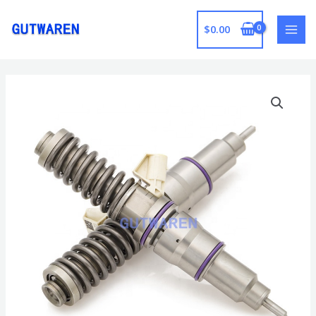
跳
至
$
0.00
MAI
内
容
MEN