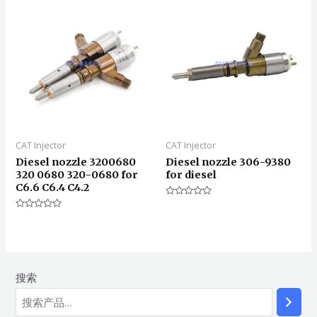
5
CAT Injector
CAT Injector
Diesel nozzle 3200680
Diesel nozzle 306-9380
320 0680 320-0680 for
for diesel
C6.6 C6.4 C4.2
评
分
评
0
分
&sol;
0
5
&sol;
5
搜索