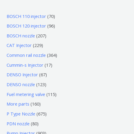
7
BOSCH 110 injector
70
0
9
BOSCH 120 injector
96
个
6
2
BOSCH nozzle
207
产
个
0
2
CAT Injector
229
品
产
7
2
3
Common rail nozzle
364
品
个
9
6
1
Cummin-s Injector
17
产
个
4
7
6
DENSO Injector
67
品
产
个
个
7
1
DENSO nozzle
123
品
产
产
个
2
1
Fuel metering valve
115
品
品
产
3
1
1
More parts
160
品
个
5
6
6
P Type Nozzle
675
产
个
0
7
8
PDN nozzle
80
品
产
个
5
0
9
Pump Injector
903