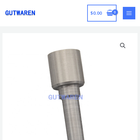
跳
至
$
0.00
MAI
内
容
MEN