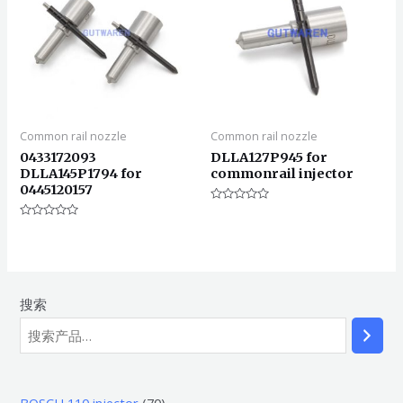
Common rail nozzle
Common rail nozzle
0433172093
DLLA127P945 for
DLLA145P1794 for
commonrail injector
0445120157
评
分
评
0
分
&sol;
0
5
&sol;
5
搜索
7
BOSCH 110 injector
70