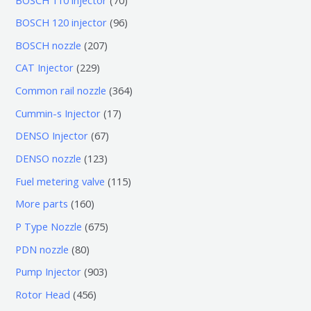
0
9
BOSCH 120 injector
96
个
6
2
BOSCH nozzle
207
产
个
0
2
CAT Injector
229
品
产
7
2
3
Common rail nozzle
364
品
个
9
6
1
Cummin-s Injector
17
产
个
4
7
6
DENSO Injector
67
品
产
个
个
7
1
DENSO nozzle
123
品
产
产
个
2
1
Fuel metering valve
115
品
品
产
3
1
1
More parts
160
品
个
5
6
6
P Type Nozzle
675
产
个
0
7
8
PDN nozzle
80
品
产
个
5
0
9
Pump Injector
903
品
产
个
个
0
4
Rotor Head
456
品
产
产