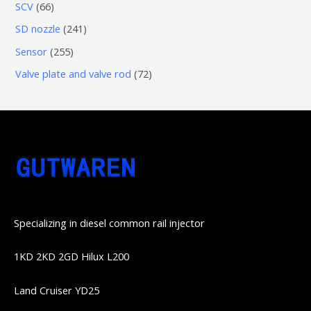
3
5
6
SCV
66
品
品
个
6
6
2
SD nozzle
241
产
个
个
4
2
Sensor
255
品
产
产
1
5
7
Valve plate and valve rod
72
品
品
个
5
2
产
个
个
品
产
产
品
品
Specializing in diesel common rail injector
1KD 2KD 2GD Hilux L200
Land Cruiser YD25