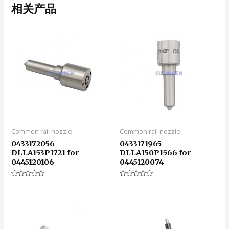
相关产品
Common rail nozzle
Common rail nozzle
0433172056
0433171965
DLLA153P1721 for
DLLA150P1566 for
0445120106
0445120074
评
评
分
分
0
0
&sol;
&sol;
5
5