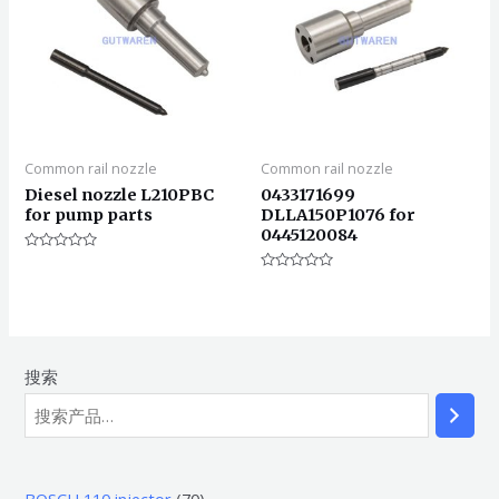
Common rail nozzle
Common rail nozzle
Diesel nozzle L210PBC
0433171699
for pump parts
DLLA150P1076 for
0445120084
评
分
评
0
分
&sol;
0
5
&sol;
5
搜索
7
BOSCH 110 injector
70