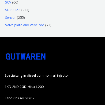
3
5
6
SCV
66
品
品
个
6
6
2
SD nozzle
241
产
个
个
4
2
Sensor
255
品
产
产
1
5
7
Valve plate and valve rod
72
品
品
个
5
2
产
个
个
品
产
产
品
品
Specializing in diesel common rail injector
1KD 2KD 2GD Hilux L200
Land Cruiser YD25