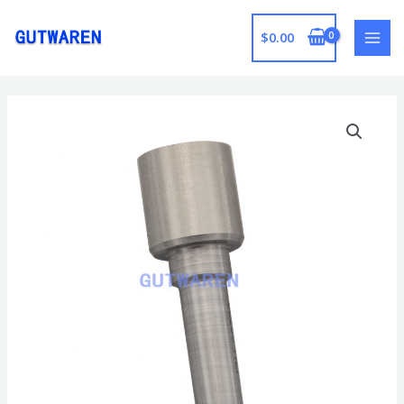
跳
至
$
0.00
MAI
内
容
MEN