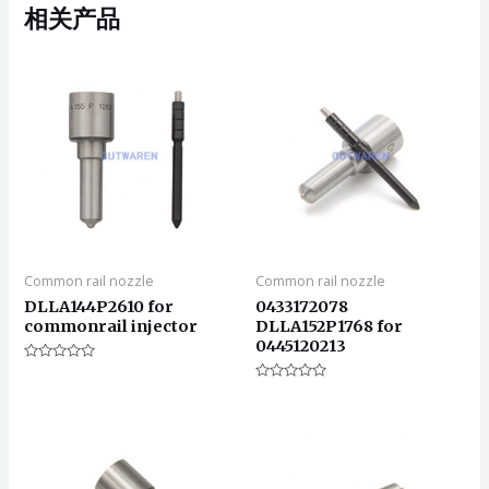
相关产品
Common rail nozzle
Common rail nozzle
DLLA144P2610 for
0433172078
commonrail injector
DLLA152P1768 for
0445120213
评
分
评
0
分
&sol;
0
5
&sol;
5