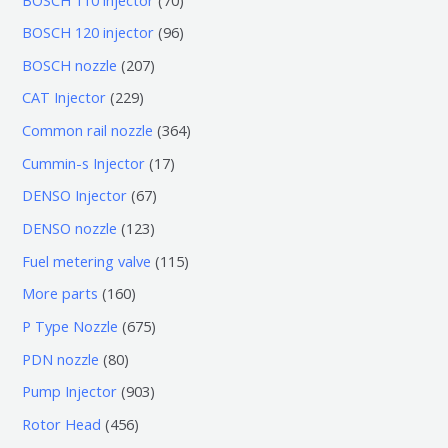
0
9
BOSCH 120 injector
96
个
6
2
BOSCH nozzle
207
产
个
0
2
CAT Injector
229
品
产
7
2
3
Common rail nozzle
364
品
个
9
6
1
Cummin-s Injector
17
产
个
4
7
6
DENSO Injector
67
品
产
个
个
7
1
DENSO nozzle
123
品
产
产
个
2
1
Fuel metering valve
115
品
品
产
3
1
1
More parts
160
品
个
5
6
6
P Type Nozzle
675
产
个
0
7
8
PDN nozzle
80
品
产
个
5
0
9
Pump Injector
903
品
产
个
个
0
4
Rotor Head
456
品
产
产