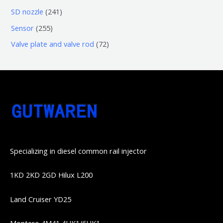
品
品
个
6
6
2
SD nozzle
241
产
个
个
4
2
Sensor
255
品
产
产
1
5
7
Valve plate and valve rod
72
品
品
个
5
2
产
个
个
品
产
产
品
品
Specializing in diesel common rail injector
1KD 2KD 2GD Hilux L200
Land Cruiser YD25