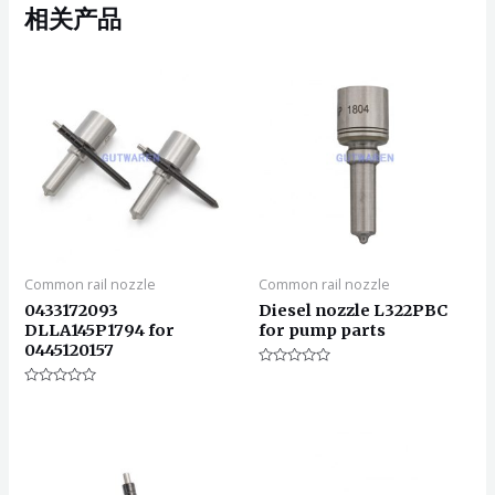
相关产品
Common rail nozzle
Common rail nozzle
0433172093
Diesel nozzle L322PBC
DLLA145P1794 for
for pump parts
0445120157
评
分
评
0
分
&sol;
0
5
&sol;
5