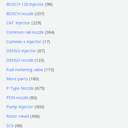
0
9
BOSCH 120 injector
96
个
6
2
BOSCH nozzle
207
产
个
0
2
CAT Injector
229
品
产
7
2
3
Common rail nozzle
364
品
个
9
6
1
Cummin-s Injector
17
产
个
4
7
6
DENSO Injector
67
品
产
个
个
7
1
DENSO nozzle
123
品
产
产
个
2
1
Fuel metering valve
115
品
品
产
3
1
1
More parts
160
品
个
5
6
6
P Type Nozzle
675
产
个
0
7
8
PDN nozzle
80
品
产
个
5
0
9
Pump Injector
903
品
产
个
个
0
4
Rotor Head
456
品
产
产
3
5
6
SCV
66