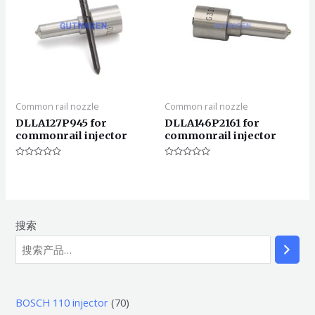
Common rail nozzle
Common rail nozzle
DLLA127P945 for
DLLA146P2161 for
commonrail injector
commonrail injector
评
评
分
分
0
0
&sol;
&sol;
5
5
搜索
7
BOSCH 110 injector
70