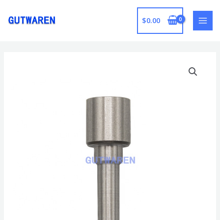
跳
至
$
0.00
MAI
内
容
MEN