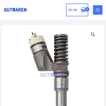
跳
至
$
0.00
MAI
内
容
MEN