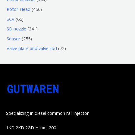
品
产
个
个
0
4
Rotor Head
456
品
产
产
3
5
6
SCV
66
品
品
个
6
6
2
SD nozzle
241
产
个
个
4
2
Sensor
255
品
产
产
1
5
7
Valve plate and valve rod
72
品
品
个
5
2
产
个
个
品
产
产
品
品
Specializing in diesel common rail injector
1KD 2KD 2GD Hilux L200