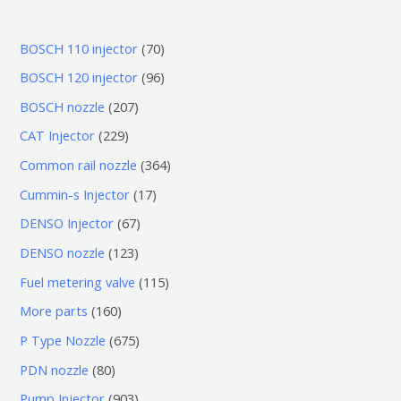
7
BOSCH 110 injector
70
0
9
BOSCH 120 injector
96
个
6
2
BOSCH nozzle
207
产
个
0
2
CAT Injector
229
品
产
7
2
3
Common rail nozzle
364
品
个
9
6
1
Cummin-s Injector
17
产
个
4
7
6
DENSO Injector
67
品
产
个
个
7
1
DENSO nozzle
123
品
产
产
个
2
1
Fuel metering valve
115
品
品
产
3
1
1
More parts
160
品
个
5
6
6
P Type Nozzle
675
产
个
0
7
8
PDN nozzle
80
品
产
个
5
0
9
Pump Injector
903