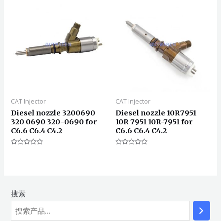
5
CAT Injector
CAT Injector
Diesel nozzle 3200690
Diesel nozzle 10R7951
320 0690 320-0690 for
10R 7951 10R-7951 for
C6.6 C6.4 C4.2
C6.6 C6.4 C4.2
评
评
分
分
0
0
&sol;
&sol;
5
5
搜索