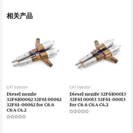
相关产品
CAT Injector
CAT Injector
Diesel nozzle
Diesel nozzle 32F6100013
32F6100062 32F61 00062
32F61 00013 32F61-00013
32F61-00062 for C6.6
for C6.6 C6.4 C4.2
C6.4 C4.2
评
分
评
0
分
&sol;
0
5
&sol;