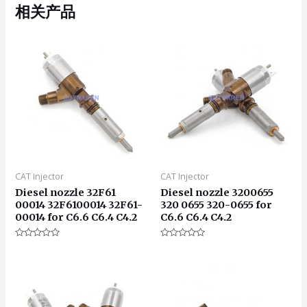
相关产品
CAT Injector
CAT Injector
Diesel nozzle 32F61
Diesel nozzle 3200655
00014 32F6100014 32F61-
320 0655 320-0655 for
00014 for C6.6 C6.4 C4.2
C6.6 C6.4 C4.2
评
评
分
分
0
0
&sol;
&sol;
5
5