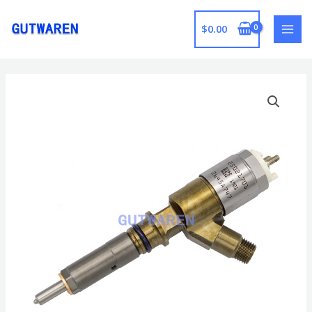
跳
至
$
0.00
MAI
内
容
MEN