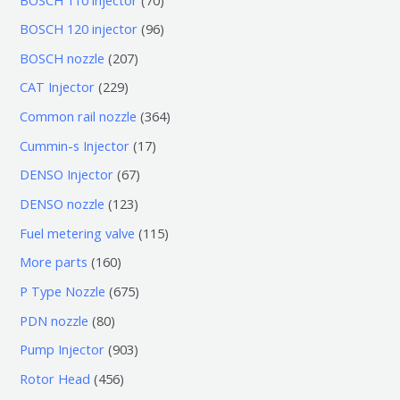
0
9
BOSCH 120 injector
96
个
6
2
BOSCH nozzle
207
产
个
0
2
CAT Injector
229
品
产
7
2
3
Common rail nozzle
364
品
个
9
6
1
Cummin-s Injector
17
产
个
4
7
6
DENSO Injector
67
品
产
个
个
7
1
DENSO nozzle
123
品
产
产
个
2
1
Fuel metering valve
115
品
品
产
3
1
1
More parts
160
品
个
5
6
6
P Type Nozzle
675
产
个
0
7
8
PDN nozzle
80
品
产
个
5
0
9
Pump Injector
903
品
产
个
个
0
4
Rotor Head
456
品
产
产