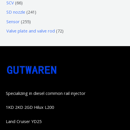
3
5
6
SCV
66
品
品
个
6
6
2
SD nozzle
241
产
个
个
4
2
Sensor
255
品
产
产
1
5
7
Valve plate and valve rod
72
品
品
个
5
2
产
个
个
品
产
产
品
品
Specializing in diesel common rail injector
1KD 2KD 2GD Hilux L200
Land Cruiser YD25