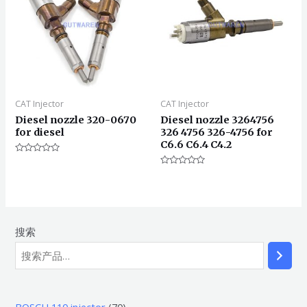
CAT Injector
CAT Injector
Diesel nozzle 320-0670
Diesel nozzle 3264756
for diesel
326 4756 326-4756 for
C6.6 C6.4 C4.2
评
分
评
0
分
&sol;
0
5
&sol;
5
搜索
7
BOSCH 110 injector
70