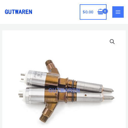
跳
至
$
0.00
MAI
内
容
MEN