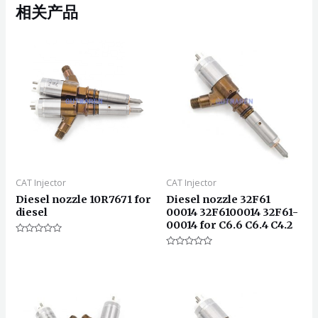
相关产品
CAT Injector
CAT Injector
Diesel nozzle 10R7671 for
Diesel nozzle 32F61
diesel
00014 32F6100014 32F61-
00014 for C6.6 C6.4 C4.2
评
分
评
0
分
&sol;
0
5
&sol;
5