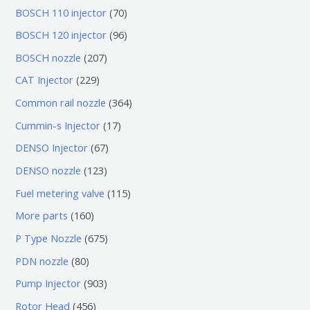
7
BOSCH 110 injector
70
0
9
BOSCH 120 injector
96
个
6
2
BOSCH nozzle
207
产
个
0
2
CAT Injector
229
品
产
7
2
3
Common rail nozzle
364
品
个
9
6
1
Cummin-s Injector
17
产
个
4
7
6
DENSO Injector
67
品
产
个
个
7
1
DENSO nozzle
123
品
产
产
个
2
1
Fuel metering valve
115
品
品
产
3
1
1
More parts
160
品
个
5
6
6
P Type Nozzle
675
产
个
0
7
8
PDN nozzle
80
品
产
个
5
0
9
Pump Injector
903
品
产
个
个
0
4
Rotor Head
456