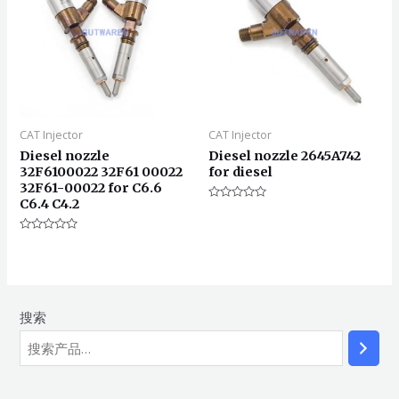
CAT Injector
CAT Injector
Diesel nozzle
Diesel nozzle 2645A742
32F6100022 32F61 00022
for diesel
32F61-00022 for C6.6
C6.4 C4.2
评
分
0
评
&sol;
分
5
0
&sol;
5
搜索