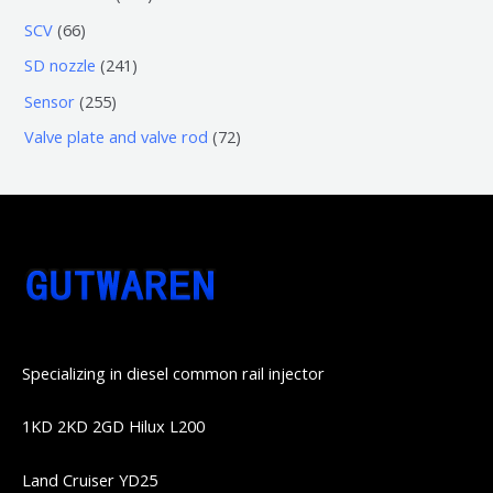
品
产
产
3
5
6
SCV
66
品
品
个
6
6
2
SD nozzle
241
产
个
个
4
2
Sensor
255
品
产
产
1
5
7
Valve plate and valve rod
72
品
品
个
5
2
产
个
个
品
产
产
品
品
Specializing in diesel common rail injector
1KD 2KD 2GD Hilux L200
Land Cruiser YD25