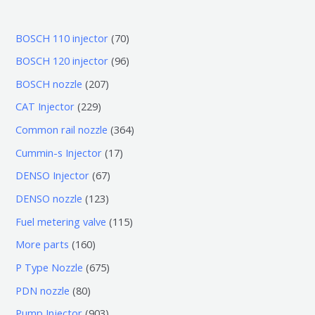
7
BOSCH 110 injector
70
0
9
BOSCH 120 injector
96
个
6
2
BOSCH nozzle
207
产
个
0
2
CAT Injector
229
品
产
7
2
3
Common rail nozzle
364
品
个
9
6
1
Cummin-s Injector
17
产
个
4
7
6
DENSO Injector
67
品
产
个
个
7
1
DENSO nozzle
123
品
产
产
个
2
1
Fuel metering valve
115
品
品
产
3
1
1
More parts
160
品
个
5
6
6
P Type Nozzle
675
产
个
0
7
8
PDN nozzle
80
品
产
个
5
0
9
Pump Injector
903