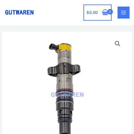
跳
至
$
0.00
MAI
内
容
MEN