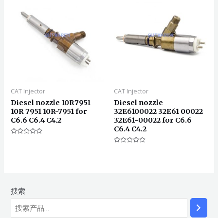
CAT Injector
CAT Injector
Diesel nozzle 10R7951
Diesel nozzle
10R 7951 10R-7951 for
32E6100022 32E61 00022
C6.6 C6.4 C4.2
32E61-00022 for C6.6
C6.4 C4.2
评
分
评
0
分
&sol;
0
5
&sol;
5
搜索