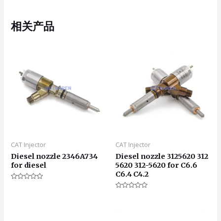
相关产品
CAT Injector
CAT Injector
Diesel nozzle 2346A734
Diesel nozzle 3125620 312
for diesel
5620 312-5620 for C6.6
C6.4 C4.2
评
分
评
0
分
&sol;
0
5
&sol;
5