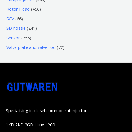
品
产
个
个
0
4
Rotor Head
456
品
产
产
3
5
6
SCV
66
品
品
个
6
6
2
SD nozzle
241
产
个
个
4
2
Sensor
255
品
产
产
1
5
7
Valve plate and valve rod
72
品
品
个
5
2
产
个
个
品
产
产
品
品
Specializing in diesel common rail injector
1KD 2KD 2GD Hilux L200