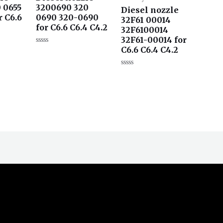
 0655
3200690 320
Diesel nozzle
r C6.6
0690 320-0690
32F61 00014
for C6.6 C6.4 C4.2
32F6100014
32F61-00014 for
C6.6 C6.4 C4.2
评
分
0
&sol;
评
5
分
0
&sol;
5