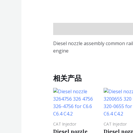
描述
Diesel nozzle assembly common rail
engine
相关产品
CAT Injector
CAT Injector
Diesel nozzle
Diesel nozz