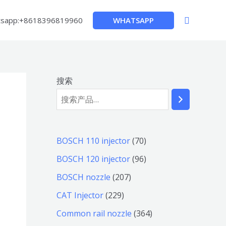
搜
WHATSAPP
sapp:+8618396819960
索
搜索
7
BOSCH 110 injector
70
0
9
BOSCH 120 injector
96
个
6
2
BOSCH nozzle
207
产
个
0
2
CAT Injector
229
品
产
7
2
3
Common rail nozzle
364
品
个