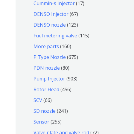
9
6
1
Cummin-s Injector
17
产
个
4
7
6
DENSO Injector
67
品
产
个
个
7
1
DENSO nozzle
123
品
产
产
个
2
1
Fuel metering valve
115
品
品
产
3
1
1
More parts
160
品
个
5
6
6
P Type Nozzle
675
产
个
0
7
8
PDN nozzle
80
品
产
个
5
0
9
Pump Injector
903
品
产
个
个
0
4
Rotor Head
456
品
产
产
3
5
6
SCV
66
品
品
个
6
6
2
SD nozzle
241
产
个
个
4
2
Sensor
255
品
产
产
1
5
7
Valve plate and valve rod
72