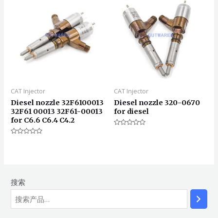
CAT Injector
CAT Injector
Diesel nozzle 32F6100013
Diesel nozzle 320-0670
32F61 00013 32F61-00013
for diesel
for C6.6 C6.4 C4.2
评
分
评
0
分
&sol;
0
5
&sol;
5
搜索