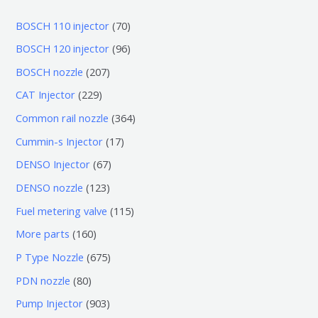
7
BOSCH 110 injector
70
0
9
BOSCH 120 injector
96
个
6
2
BOSCH nozzle
207
产
个
0
2
CAT Injector
229
品
产
7
2
3
Common rail nozzle
364
品
个
9
6
1
Cummin-s Injector
17
产
个
4
7
6
DENSO Injector
67
品
产
个
个
7
1
DENSO nozzle
123
品
产
产
个
2
1
Fuel metering valve
115
品
品
产
3
1
1
More parts
160
品
个
5
6
6
P Type Nozzle
675
产
个
0
7
8
PDN nozzle
80
品
产
个
5
0
9
Pump Injector
903
品
产
个