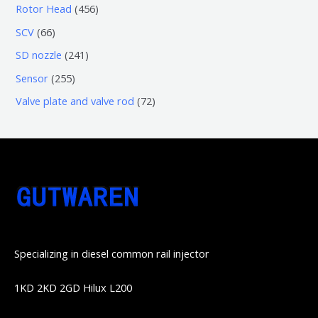
个
0
4
Rotor Head
456
品
产
产
3
5
6
SCV
66
品
品
个
6
6
2
SD nozzle
241
产
个
个
4
2
Sensor
255
品
产
产
1
5
7
Valve plate and valve rod
72
品
品
个
5
2
产
个
个
品
产
产
品
品
Specializing in diesel common rail injector
1KD 2KD 2GD Hilux L200