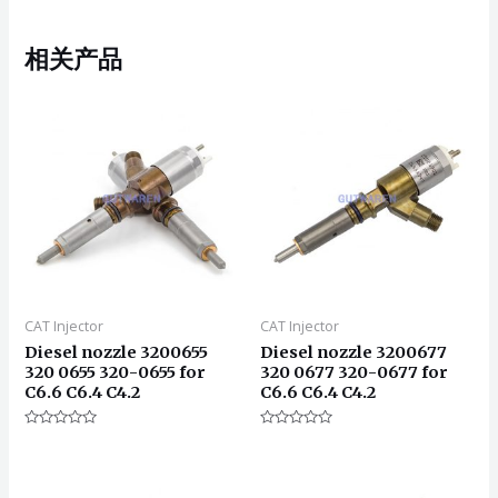
相关产品
CAT Injector
CAT Injector
Diesel nozzle 3200655
Diesel nozzle 3200677
320 0655 320-0655 for
320 0677 320-0677 for
C6.6 C6.4 C4.2
C6.6 C6.4 C4.2
评
评
分
分
0
0
&sol;
&sol;
5
5