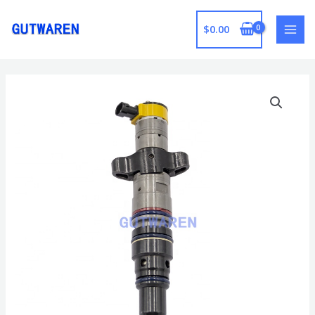
跳
至
$
0.00
MAI
内
容
MEN