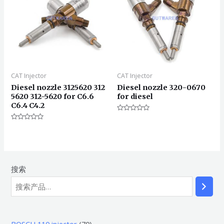
CAT Injector
CAT Injector
Diesel nozzle 3125620 312
Diesel nozzle 320-0670
5620 312-5620 for C6.6
for diesel
C6.4 C4.2
评
分
评
0
分
&sol;
0
5
&sol;
5
搜索
7
BOSCH 110 injector
70