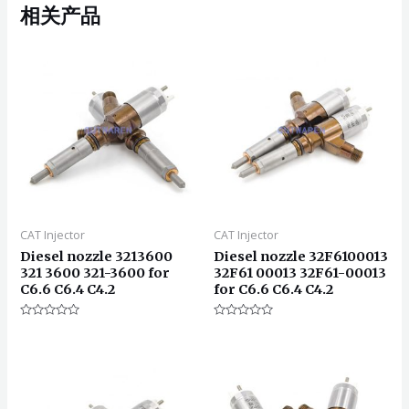
相关产品
CAT Injector
CAT Injector
Diesel nozzle 3213600
Diesel nozzle 32F6100013
321 3600 321-3600 for
32F61 00013 32F61-00013
C6.6 C6.4 C4.2
for C6.6 C6.4 C4.2
评
评
分
分
0
0
&sol;
&sol;
5
5