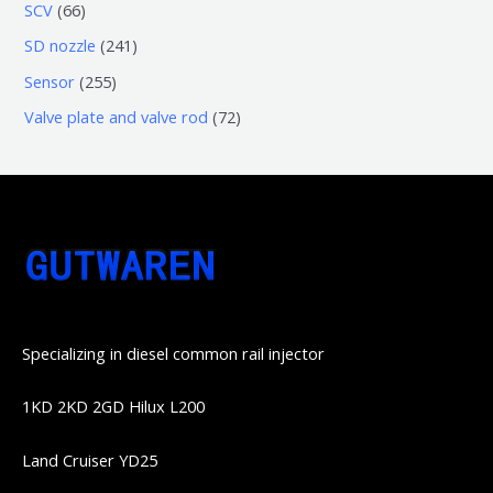
3
5
6
SCV
66
品
品
个
6
6
2
SD nozzle
241
产
个
个
4
2
Sensor
255
品
产
产
1
5
7
Valve plate and valve rod
72
品
品
个
5
2
产
个
个
品
产
产
品
品
Specializing in diesel common rail injector
1KD 2KD 2GD Hilux L200
Land Cruiser YD25