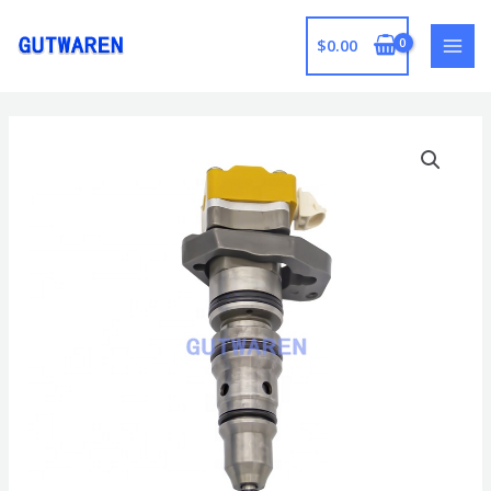
跳
至
$
0.00
MAI
内
容
MEN