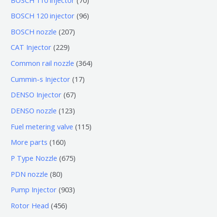
0
9
BOSCH 120 injector
96
个
6
2
BOSCH nozzle
207
产
个
0
2
CAT Injector
229
品
产
7
2
3
Common rail nozzle
364
品
个
9
6
1
Cummin-s Injector
17
产
个
4
7
6
DENSO Injector
67
品
产
个
个
7
1
DENSO nozzle
123
品
产
产
个
2
1
Fuel metering valve
115
品
品
产
3
1
1
More parts
160
品
个
5
6
6
P Type Nozzle
675
产
个
0
7
8
PDN nozzle
80
品
产
个
5
0
9
Pump Injector
903
品
产
个
个
0
4
Rotor Head
456
品
产
产