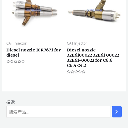
CAT Injector
CAT Injector
Diesel nozzle 10R7671 for
Diesel nozzle
diesel
32E6100022 32E61 00022
32E61-00022 for C6.6
C6.4 C4.2
评
分
0
&sol;
评
5
分
0
&sol;
5
搜索