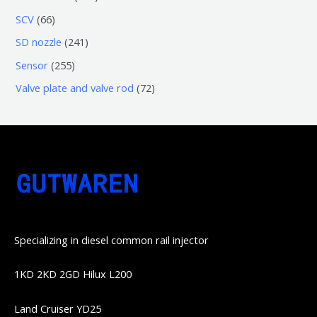
品
产
产
3
5
6
SCV
66
品
品
个
6
6
2
SD nozzle
241
产
个
个
4
2
Sensor
255
品
产
产
1
5
7
Valve plate and valve rod
72
品
品
个
5
2
产
个
个
品
产
产
品
品
Specializing in diesel common rail injector
1KD 2KD 2GD Hilux L200
Land Cruiser YD25