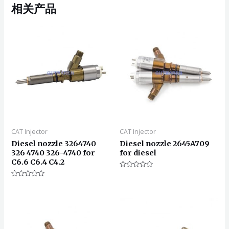
相关产品
CAT Injector
CAT Injector
Diesel nozzle 3264740
Diesel nozzle 2645A709
326 4740 326-4740 for
for diesel
C6.6 C6.4 C4.2
评
分
评
0
分
&sol;
0
5
&sol;
5