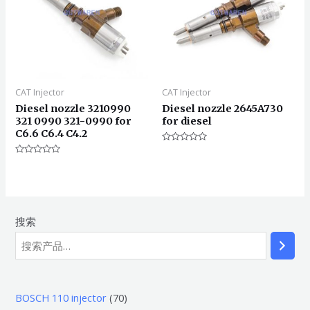
CAT Injector
CAT Injector
Diesel nozzle 3210990
Diesel nozzle 2645A730
321 0990 321-0990 for
for diesel
C6.6 C6.4 C4.2
评
分
评
0
分
&sol;
0
5
&sol;
5
搜索
7
BOSCH 110 injector
70