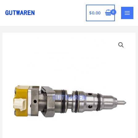
跳
至
$
0.00
MAI
内
容
MEN