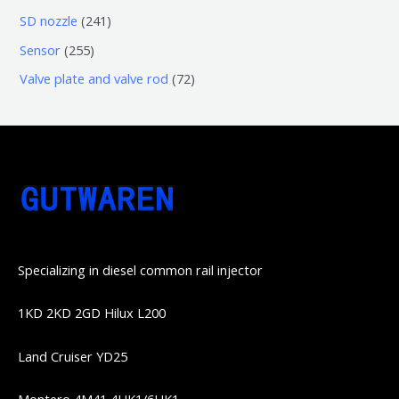
品
品
个
6
6
2
SD nozzle
241
产
个
个
4
2
Sensor
255
品
产
产
1
5
7
Valve plate and valve rod
72
品
品
个
5
2
产
个
个
品
产
产
品
品
Specializing in diesel common rail injector
1KD 2KD 2GD Hilux L200
Land Cruiser YD25