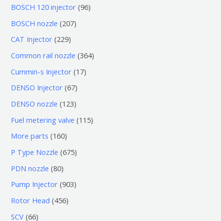
0
9
BOSCH 120 injector
96
个
6
2
BOSCH nozzle
207
产
个
0
2
CAT Injector
229
品
产
7
2
3
Common rail nozzle
364
品
个
9
6
1
Cummin-s Injector
17
产
个
4
7
6
DENSO Injector
67
品
产
个
个
7
1
DENSO nozzle
123
品
产
产
个
2
1
Fuel metering valve
115
品
品
产
3
1
1
More parts
160
品
个
5
6
6
P Type Nozzle
675
产
个
0
7
8
PDN nozzle
80
品
产
个
5
0
9
Pump Injector
903
品
产
个
个
0
4
Rotor Head
456
品
产
产
3
5
6
SCV
66