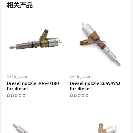
相关产品
CAT Injector
CAT Injector
Diesel nozzle 306-9380
Diesel nozzle 2645A742
for diesel
for diesel
评
评
分
分
0
0
&sol;
&sol;
5
5