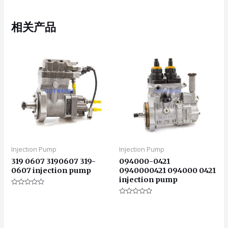
相关产品
Injection Pump
Injection Pump
319 0607 3190607 319-
094000-0421
0607 injection pump
0940000421 094000 0421
injection pump
评
分
评
0
分
&sol;
0
5
&sol;
5