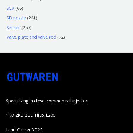
品
产
产
3
5
6
SCV
66
品
品
个
6
6
2
SD nozzle
241
产
个
个
4
2
Sensor
255
品
产
产
1
5
7
Valve plate and valve rod
72
品
品
个
5
2
产
个
个
品
产
产
品
品
Specializing in diesel common rail injector
1KD 2KD 2GD Hilux L200
Land Cruiser YD25