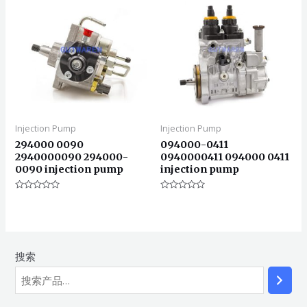
Injection Pump
Injection Pump
294000 0090
094000-0411
2940000090 294000-
0940000411 094000 0411
0090 injection pump
injection pump
评
评
分
分
0
0
&sol;
&sol;
5
5
搜索