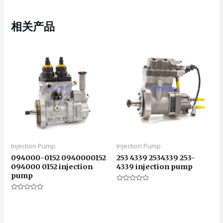
相关产品
Injection Pump
Injection Pump
094000-0152 0940000152
253 4339 2534339 253-
094000 0152 injection
4339 injection pump
pump
评
分
评
0
分
&sol;
0
5
&sol;
5