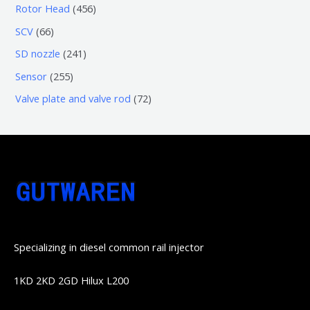
个
0
4
Rotor Head
456
品
产
产
3
5
6
SCV
66
品
品
个
6
6
2
SD nozzle
241
产
个
个
4
2
Sensor
255
品
产
产
1
5
7
Valve plate and valve rod
72
品
品
个
5
2
产
个
个
品
产
产
品
品
Specializing in diesel common rail injector
1KD 2KD 2GD Hilux L200