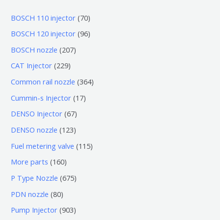
7
BOSCH 110 injector
70
0
9
BOSCH 120 injector
96
个
6
2
BOSCH nozzle
207
产
个
0
2
CAT Injector
229
品
产
7
2
3
Common rail nozzle
364
品
个
9
6
1
Cummin-s Injector
17
产
个
4
7
6
DENSO Injector
67
品
产
个
个
7
1
DENSO nozzle
123
品
产
产
个
2
1
Fuel metering valve
115
品
品
产
3
1
1
More parts
160
品
个
5
6
6
P Type Nozzle
675
产
个
0
7
8
PDN nozzle
80
品
产
个
5
0
9
Pump Injector
903
品
产
个