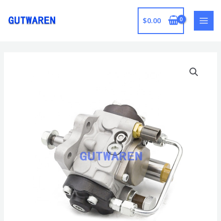
跳
至
$
0.00
MAI
内
容
MEN