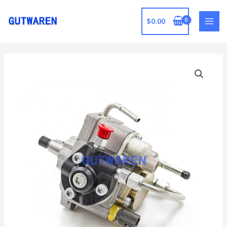
跳
至
$
0.00
MAI
内
容
MEN