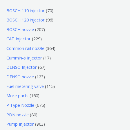
7
BOSCH 110 injector
70
0
9
BOSCH 120 injector
96
个
6
2
BOSCH nozzle
207
产
个
0
2
CAT Injector
229
品
产
7
2
3
Common rail nozzle
364
品
个
9
6
1
Cummin-s Injector
17
产
个
4
7
6
DENSO Injector
67
品
产
个
个
7
1
DENSO nozzle
123
品
产
产
个
2
1
Fuel metering valve
115
品
品
产
3
1
1
More parts
160
品
个
5
6
6
P Type Nozzle
675
产
个
0
7
8
PDN nozzle
80
品
产
个
5
0
9
Pump Injector
903
品
产
个