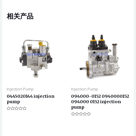
相关产品
Injection Pump
Injection Pump
0445020144 injection
094000-0152 0940000152
pump
094000 0152 injection
pump
评
分
评
0
分
&sol;
0
5
&sol;
5