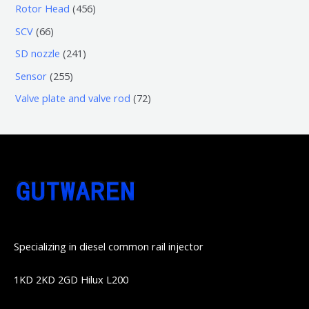
个
0
4
Rotor Head
456
品
产
产
3
5
6
SCV
66
品
品
个
6
6
2
SD nozzle
241
产
个
个
4
2
Sensor
255
品
产
产
1
5
7
Valve plate and valve rod
72
品
品
个
5
2
产
个
个
品
产
产
品
品
Specializing in diesel common rail injector
1KD 2KD 2GD Hilux L200