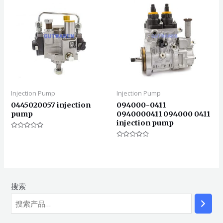
Injection Pump
Injection Pump
0445020057 injection
094000-0411
pump
0940000411 094000 0411
injection pump
评
分
评
0
分
&sol;
0
5
&sol;
5
搜索