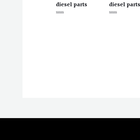
diesel parts
diesel part
评
评
分
分
0
0
&sol;
&sol;
5
5