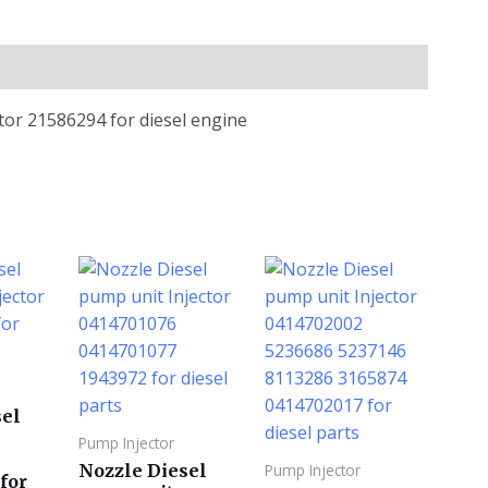
ctor 21586294 for diesel engine
sel
Pump Injector
Nozzle Diesel
Pump Injector
for