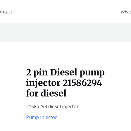
ontact
What
2 pin Diesel pump
injector 21586294
for diesel
21586294 diesel injector
Pump Injector