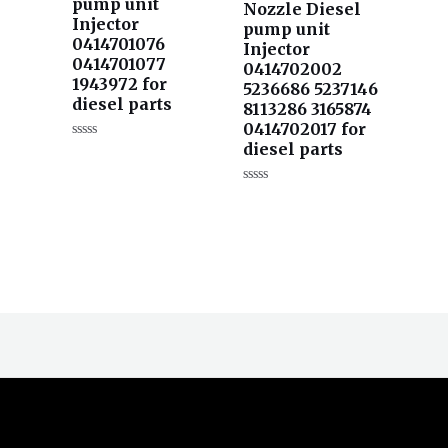
pump unit
Nozzle Diesel
s
Injector
pump unit
0414701076
Injector
0414701077
0414702002
1943972 for
5236686 5237146
diesel parts
8113286 3165874
0414702017 for
diesel parts
评
分
0
&sol;
评
5
分
0
&sol;
5