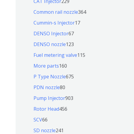
2
CAT Injector
229
品
产
7
2
3
Common rail nozzle
364
品
个
9
6
1
Cummin-s Injector
17
产
个
4
7
6
DENSO Injector
67
品
产
个
个
7
1
DENSO nozzle
123
品
产
产
个
2
1
Fuel metering valve
115
品
品
产
3
1
1
More parts
160
品
个
5
6
6
P Type Nozzle
675
产
个
0
7
8
PDN nozzle
80
品
产
个
5
0
9
Pump Injector
903
品
产
个
个
0
4
Rotor Head
456
品
产
产
3
5
6
SCV
66
品
品
个
6
6
2
SD nozzle
241