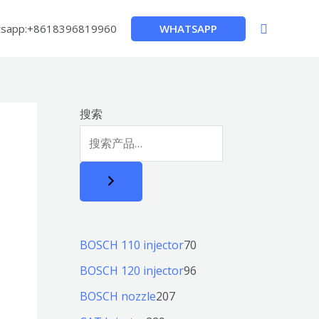
搜
WHATSAPP
sapp:+8618396819960
索
搜索
7
BOSCH 110 injector
70
0
9
BOSCH 120 injector
96
个
6
2
BOSCH nozzle
207
产
个
0