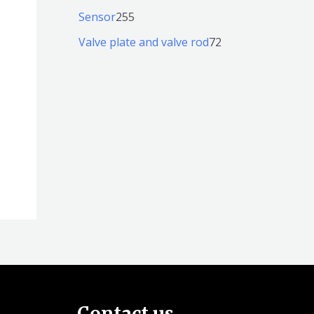
产
个
个
4
2
Sensor
255
品
产
产
1
5
7
Valve plate and valve rod
72
品
品
个
5
2
产
个
个
品
产
产
品
品
Contact us