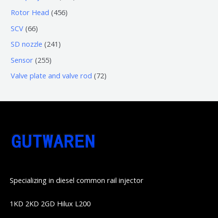
品
产
个
个
0
4
Rotor Head
456
品
产
产
3
5
6
SCV
66
品
品
个
6
6
2
SD nozzle
241
产
个
个
4
2
Sensor
255
品
产
产
1
5
7
Valve plate and valve rod
72
品
品
个
5
2
产
个
个
品
产
产
品
品
Specializing in diesel common rail injector
1KD 2KD 2GD Hilux L200