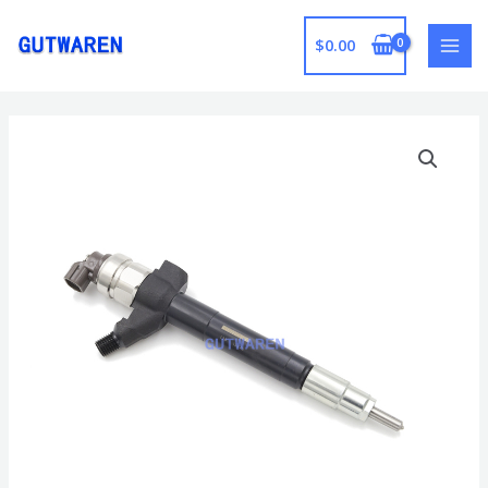
跳
至
$
0.00
MAI
内
容
MEN