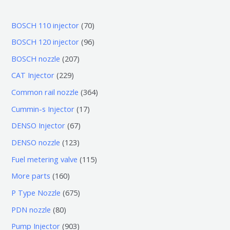
7
BOSCH 110 injector
70
0
9
BOSCH 120 injector
96
个
6
2
BOSCH nozzle
207
产
个
0
2
CAT Injector
229
品
产
7
2
3
Common rail nozzle
364
品
个
9
6
1
Cummin-s Injector
17
产
个
4
7
6
DENSO Injector
67
品
产
个
个
7
1
DENSO nozzle
123
品
产
产
个
2
1
Fuel metering valve
115
品
品
产
3
1
1
More parts
160
品
个
5
6
6
P Type Nozzle
675
产
个
0
7
8
PDN nozzle
80
品
产
个
5
0
9
Pump Injector
903