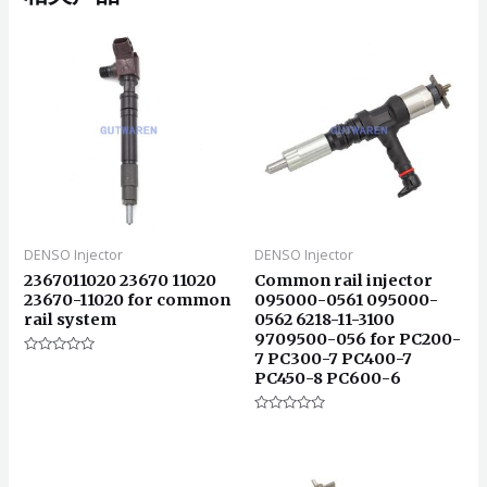
DENSO Injector
DENSO Injector
2367011020 23670 11020
Common rail injector
23670-11020 for common
095000-0561 095000-
rail system
0562 6218-11-3100
9709500-056 for PC200-
7 PC300-7 PC400-7
评
PC450-8 PC600-6
分
0
&sol;
5
评
分
0
&sol;
5