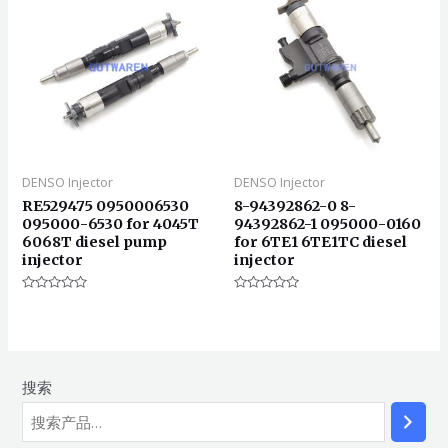
DENSO Injector
DENSO Injector
RE529475 0950006530
8-94392862-0 8-
095000-6530 for 4045T
94392862-1 095000-0160
6068T diesel pump
for 6TE1 6TE1TC diesel
injector
injector
评
评
分
分
0
0
&sol;
&sol;
5
5
搜索