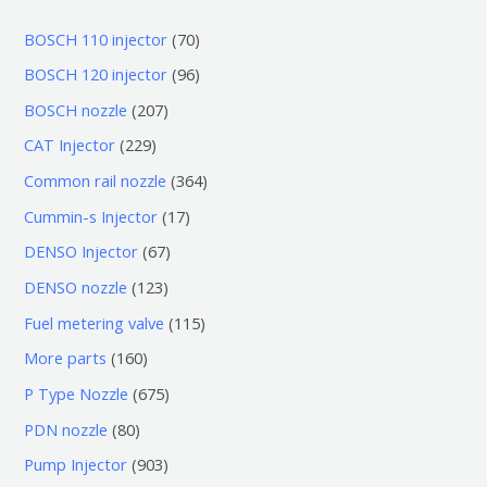
7
BOSCH 110 injector
70
0
9
BOSCH 120 injector
96
个
6
2
BOSCH nozzle
207
产
个
0
2
CAT Injector
229
品
产
7
2
3
Common rail nozzle
364
品
个
9
6
1
Cummin-s Injector
17
产
个
4
7
6
DENSO Injector
67
品
产
个
个
7
1
DENSO nozzle
123
品
产
产
个
2
1
Fuel metering valve
115
品
品
产
3
1
1
More parts
160
品
个
5
6
6
P Type Nozzle
675
产
个
0
7
8
PDN nozzle
80
品
产
个
5
0
9
Pump Injector
903
品
产
个