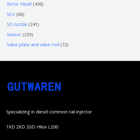
个
0
4
Rotor Head
456
品
产
产
3
5
6
SCV
66
品
品
个
6
6
2
SD nozzle
241
产
个
个
4
2
Sensor
255
品
产
产
1
5
7
Valve plate and valve rod
72
品
品
个
5
2
产
个
个
品
产
产
品
品
Specializing in diesel common rail injector
1KD 2KD 2GD Hilux L200