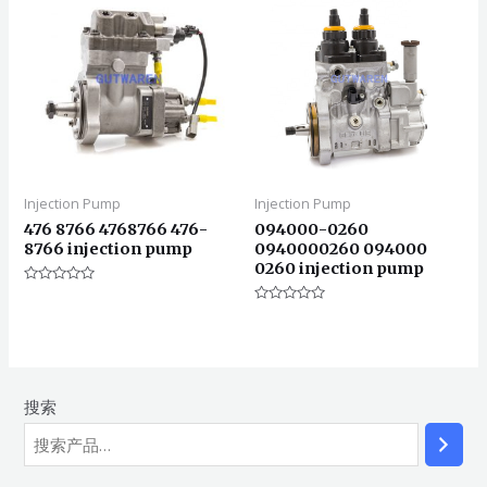
Injection Pump
Injection Pump
476 8766 4768766 476-
094000-0260
8766 injection pump
0940000260 094000
0260 injection pump
评
分
评
0
分
&sol;
0
5
&sol;
5
搜索