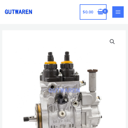
跳
至
$
0.00
MAI
内
容
MEN