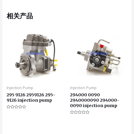
相关产品
Injection Pump
Injection Pump
295 9126 2959126 295-
294000 0090
9126 injection pump
2940000090 294000-
0090 injection pump
评
分
评
0
分
&sol;
0
5
&sol;
5